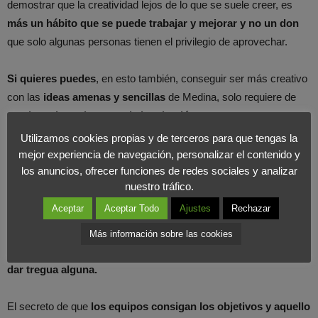
demostrar que la creatividad lejos de lo que se suele creer, es
más un hábito que se puede trabajar y mejorar y no un don
que solo algunas personas tienen el privilegio de aprovechar.
Si quieres puedes
, en esto también, conseguir ser más creativo
con las
ideas amenas y sencillas
de Medina, solo requiere de
mucha voluntad y poco de inspiración
.
Utilizamos cookies propias y de terceros para que tengas la
mejor experiencia de navegación, personalizar el contenido y
La falta de creatividad afecta no solo a nuestra
vida privada
los anuncios, ofrecer funciones de redes sociales y analizar
también a la
laboral
y además
de ella puede depender en gran
nuestro tráfico.
medida tu trabajo. Las compañías
tienen el
problema
de
no
Aceptar
Aceptar Todo
Ajustes
Rechazar
ser precisamente el
ambiente perfecto para que la creatividad
prospere. La cultura empresarial,
por lo general,
se basa en
Más información sobre las cookies
eficiencia, en que todo tiene que medirse y comprobarse, sin
dar tregua alguna.
El secreto de que
los equipos consigan los objetivos y aquello