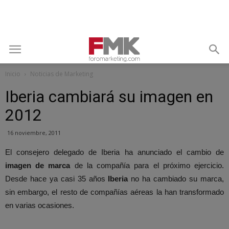
Inicio
Noticias de Marketing
Iberia cambiará su imagen en
2012
16 noviembre, 2011
El consejero delegado de Iberia ha anunciado el cambio de
imagen de marca
de la compañía para el próximo ejercicio.
Desde hace ya casi 35 años
Iberia
no ha cambiado su marca,
sin embargo, el resto de compañías aéreas la han transformado
en varias ocasiones.