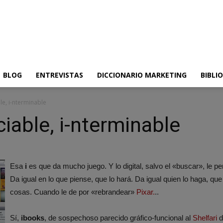
BLOG
ENTREVISTAS
DICCIONARIO MARKETING
BIBLI
le, i-nterminable
ciable, i-nterminable
Esa
i
es que da mucho juego. Y lo digital, salvo el «buscar», le 
Da igual en lo que piense, que lo hará. Da igual quien lo haga, qu
cosas. Cuando le de por «rebrandear»
Pixar.
..
Sí,
ibooks
, de sospechoso parecido gráfico-funcional al
Shelfari
d