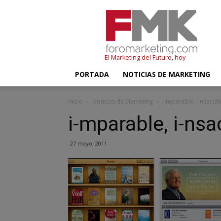
FMK
–
Foromarketing
El Marketing del Futuro, hoy
PORTADA
NOTICIAS DE MARKETING
Inicio
Noticias de Marketing
i-mparable, i-nsaciab
i-mparable, i-nsa
27 mayo, 2011