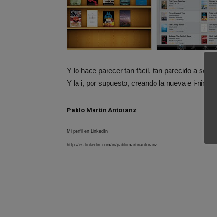
Y lo hace parecer tan fácil, tan parecido a solo 
Y la i, por supuesto, creando la nueva e i-nimita
Pablo Martín Antoranz
Mi perfil en LinkedIn
http://es.linkedin.com/in/pablomartinantoranz