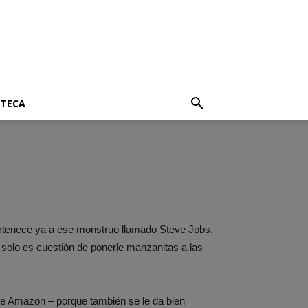
OTECA
pertenece ya a ese monstruo llamado Steve Jobs.
e solo es cuestión de ponerle manzanitas a las
e Amazon – porque también se le da bien