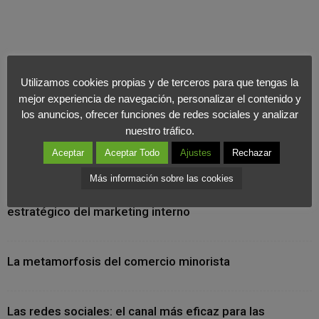
Utilizamos cookies propias y de terceros para que tengas la
mejor experiencia de navegación, personalizar el contenido y
los anuncios, ofrecer funciones de redes sociales y analizar
nuestro tráfico.
Aceptar
Aceptar Todo
Ajustes
Rechazar
Últimas Noticias
Más información sobre las cookies
Cuando la marca se vive desde dentro: el valor
estratégico del marketing interno
La metamorfosis del comercio minorista
Las redes sociales: el canal más eficaz para las