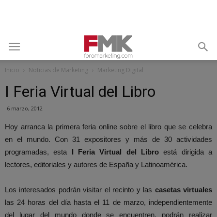
Inicio
Noticias de Marketing
Marketing Digital
I Feria Virtual del Libro
6 marzo, 2012
Hoy arranca la primera feria online sobre el libro que se celebra
en el mundo. Con 31 expositores y más de 30 actividades
programadas, esta
I Feria Virtual del Libro
está dirigida a
lectores, editoriales y autores de España y Latinoamérica.
Los interesados podrán visitar el recinto y las
casetas virtuales
las 24 horas del día hasta el 11 de marzo, independientemente
del lugar del mundo donde se encuentren, podrán realizar