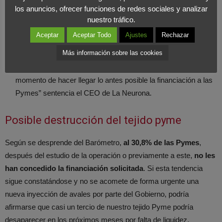
fondos que podían avalar en el primer tramo”, explica Robles.
los anuncios, ofrecer funciones de redes sociales y analizar
“La corrección a la hora de asignar fondos a las distintas
nuestro tráfico.
entidades debería ser inmediata, pues es una cuestión de
Aceptar
Aceptar Todo
Ajustes
Rechazar
carácter político, que afecta directamente al rescate de la
Más información sobre las cookies
Pymes. No es momento de intentar mantener equilibrios
políticos o de competencia entre el sector financiero, es
momento de hacer llegar lo antes posible la financiación a las
Pymes” sentencia el CEO de La Neurona.
Posible destrucción del tejido pyme
Según se desprende del Barómetro,
al 30,8% de las Pymes
,
después del estudio de la operación o previamente a este,
no les
han concedido la financiación solicitada
. Si esta tendencia
sigue constatándose y no se acomete de forma urgente una
nueva inyección de avales por parte del Gobierno, podría
afirmarse que casi un tercio de nuestro tejido Pyme podría
desaparecer en los próximos meses por falta de liquidez.