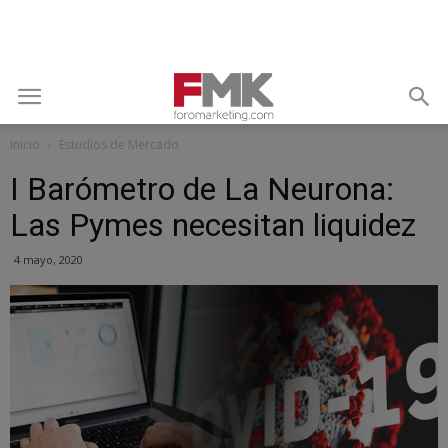
Inicio
Estudios de Mercado
I Barómetro de La Neurona:
Las Pymes necesitan liquidez
4 mayo, 2020