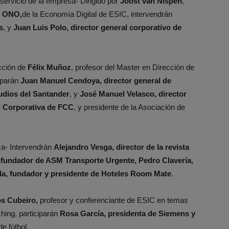
 servicio de la empresa- Dirigido por
Joost van Nispen
,
e ONO,
de la Economía Digital de ESIC, intervendrán
s
, y
Juan Luis Polo, director general corporativo de
ección de
Félix Muñoz
, profesor del Master en Dirección de
iparán
Juan Manuel Cendoya, director general de
udios del Santander
, y
José Manuel Velasco, director
d Corporativa de FCC
, y presidente de la Asociación de
a- Intervendrán
Alejandro Vesga, director de la revista
-fundador de ASM Transporte Urgente,
Pedro Clavería,
la, fundador y presidente de Hoteles Room Mate
.
s Cubeiro,
profesor y conferenciante de ESIC en temas
ching, participarán
Rosa García, presidenta de Siemens y
 de fútbol.