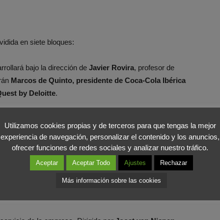
ividida en siete bloques:
rrollará bajo la dirección de
Javier Rovira
, profesor de
rán
Marcos de Quinto, presidente de Coca-Cola Ibérica
uest by Deloitte
.
as
– Dirigido por
Juan Carrión,
profesor de Innovación de
Utilizamos cookies propias y de terceros para que tengas la mejor
identa de IBM España, Portugal, Grecia e Israel
.
experiencia de navegación, personalizar el contenido y los anuncios,
ofrecer funciones de redes sociales y analizar nuestro tráfico.
ina
, profesor coordinador técnico de los Programas y
Aceptar
Aceptar Todo
Ajustes
Rechazar
l Consejo y Comité Asesor de la Escuela de Ventas de
Más información sobre las cookies
 Mundial de Marketing y Compras del Grupo REXEL y