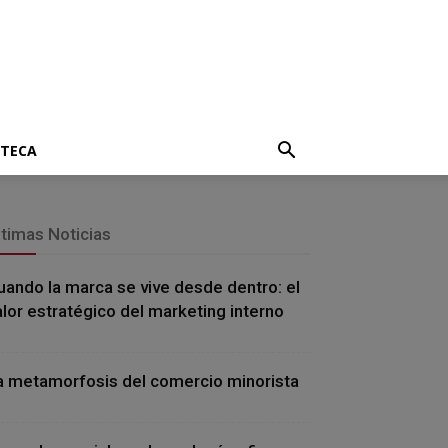
OTECA
ltimas Noticias
uando la marca se vive desde dentro: el
alor estratégico del marketing interno
a metamorfosis del comercio minorista