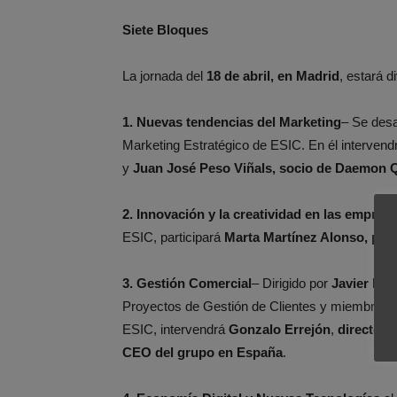
Siete Bloques
La jornada del
18 de abril, en Madrid
, estará d
1. Nuevas tendencias del Marketing
– Se desa
Marketing Estratégico de ESIC. En él intervend
y
Juan José Peso Viñals, socio de Daemon Q
2. Innovación y la creatividad en las empres
ESIC, participará
Marta Martínez Alonso, pres
3. Gestión Comercial
– Dirigido por
Javier Mol
Proyectos de Gestión de Clientes y miembro de
ESIC, intervendrá
Gonzalo Errejón
,
director
CEO del grupo en España
.