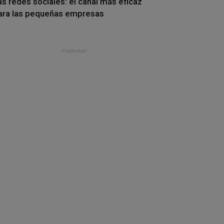
as redes sociales: el canal más eficaz
ara las pequeñas empresas
- Publicidad -