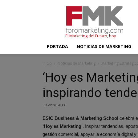
FMK
–
Foromarketing
El Marketing del Futuro, hoy
PORTADA
NOTICIAS DE MARKETING
Inicio
Noticias de Marketing
Marketing Estratégic
‘Hoy es Marketin
inspirando tende
11 abril, 2013
ESIC Business & Marketing School
celebra e
‘Hoy es Marketing’
. Inspirar tendencias, aposta
gestión comercial, apoyar la economía digital y