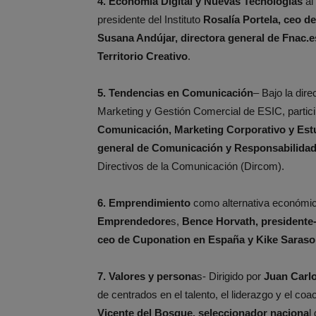
4. Economía Digital y Nuevas Tecnologías
al
presidente del Instituto
Rosalía Portela, ceo d
Susana Andújar, directora general de Fnac.e
Territorio Creativo
.
5. Tendencias en Comunicación
– Bajo la dir
Marketing y Gestión Comercial de ESIC, partic
Comunicación, Marketing Corporativo y Est
general de Comunicación y Responsabilida
Directivos de la Comunicación (Dircom).
6.
Emprendimiento
como alternativa económic
Emprendedore
s,
Bence Horvath, presidente
ceo de Cuponation en España y Kike Saraso
7.
Valores y persona
s- Dirigido por
Juan Carlo
de centrados en el talento, el liderazgo y el coa
Vicente del Bosque, seleccionador naciona
l