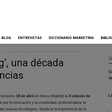
BLOG
ENTREVISTAS
DICCIONARIO MARKETING
BIBLI
o
‘Hoy es Marketing’, una década inspirando tendencias
Ú
g’, una década
ncias
C
v
L
l próximo
18 de abril
en Ifema (Madrid) la
X edición de
r por la innovación y la creatividad, profesionalizar la
 las nuevas tecnologías, destacar la importancia de la