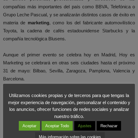
compañías más importantes del país como BBVA, Telefónica o
Grupo Leche Pascual, y se analizarán distintos casos de éxito en
materia de
marketing
, como los del fabricante automovilístico
Toyota, la cadena de cafés estadounidense Starbucks y la
compañía tecnológica Blusens.
Aunque el primer evento se celebra hoy en Madrid, Hoy es
Marketing se celebrará en otras seis ciudades hasta el próximo
31 de mayo: Bilbao, Sevilla, Zaragoza, Pamplona, Valencia y
Barcelona.
En
Foromarketing
valoramos positivamente este tipo de eventos
Utilizamos cookies propias y de terceros para que tengas la
mejor experiencia de navegación, personalizar el contenido y
porque de alguna forma intentan aportar positividad y confianza al
los anuncios, ofrecer funciones de redes sociales y analizar
mercado a través de herramientas clave como la
comunicación
,
nuestro tráfico.
el
marketing
y la
gestión del talento.
Una buena oportunidad
Aceptar
Aceptar Todo
Ajustes
Rechazar
para compartir ideas y experiencias de mano de los mejores
expertos del sector.
Más información sobre las cookies