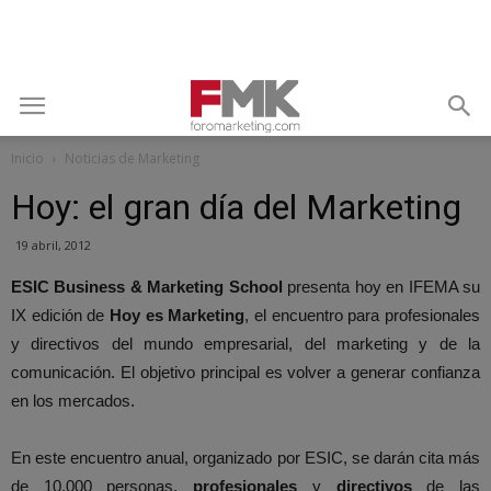
Inicio
Noticias de Marketing
Hoy: el gran día del Marketing
19 abril, 2012
ESIC Business & Marketing School
presenta hoy en IFEMA su
IX edición de
Hoy es Marketing
, el encuentro para profesionales
y directivos del mundo empresarial, del marketing y de la
comunicación. El objetivo principal es volver a generar confianza
en los mercados.
En este encuentro anual, organizado por ESIC, se darán cita más
de 10.000 personas,
profesionales
y
directivos
de las