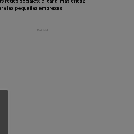
as redes sociales: el canal más eficaz
ara las pequeñas empresas
- Publicidad -