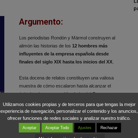
L
p
Argumento:
Los periodistas Rondón y Mármol construyen al
alimón las historias de los
12 hombres más
influyentes de la empresa española desde
finales del siglo XIX hasta los inicios del XX
.
Esta docena de relatos constituyen una valiosa
muestra de cómo escalaron hasta alcanzar el
éxito hombres como el fundador del
Grupo
Planeta
, el de
Galerías Preciados
, uno de los
Utilizamos cookies propias y de terceros para que tengas la mejor
creadores de la marca de automóviles
Hispano-
experiencia de navegación, personalizar el contenido y los anuncios,
Suiza
y el célebre Juan March.
ofrecer funciones de redes sociales y analizar nuestro tráfico.
Aceptar
Aceptar Todo
Ajustes
Rechazar
Sus historias son un ejemplo de superación e