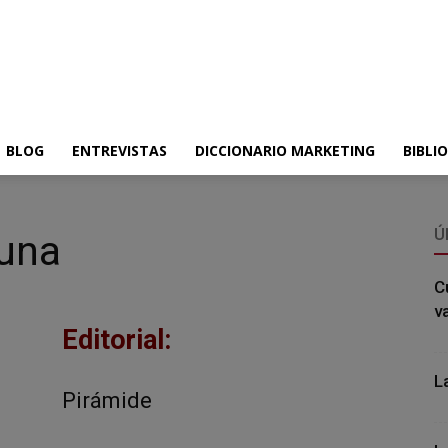
BLOG
ENTREVISTAS
DICCIONARIO MARKETING
BIBLI
Ú
una
C
v
Editorial:
L
Pirámide