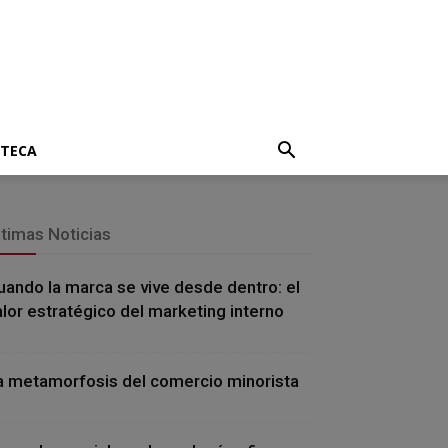
OTECA
ltimas Noticias
uando la marca se vive desde dentro: el
alor estratégico del marketing interno
a metamorfosis del comercio minorista