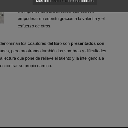
Más información sobre las cookies
inspiración para todo aquel que desee emprender,
o simplemente para aquellos que deseen
empoderar su espíritu gracias a la valentía y el
esfuerzo de otros.
enominan los coautores del libro son
presentados con
tudes, pero mostrando también las sombras y dificultades
ectura que pone de relieve el talento y la inteligencia a
 encontrar su propio camino.