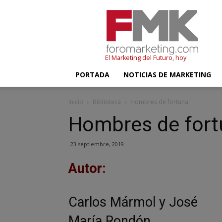
FMK
–
Foromarketing
El Marketing del Futuro, hoy
PORTADA
NOTICIAS DE MARKETING
Inicio
Biblioteca
Hombres de fortuna
Hombres de fort
23 septiembre, 2019
Autor:
Carlos Mármol y José
María Rondón