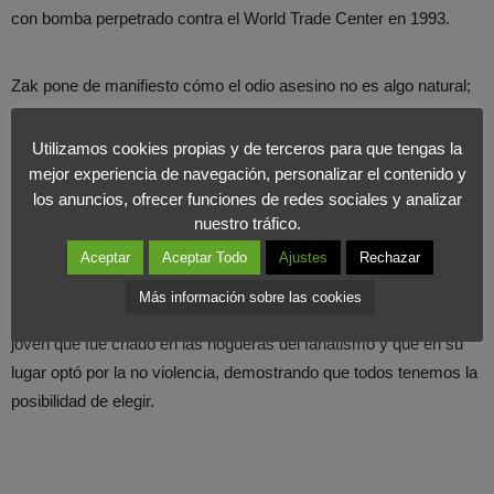
con bomba perpetrado contra el World Trade Center en 1993.
Zak pone de manifiesto cómo el odio asesino no es algo natural;
es una mentira que tiene que ser enseñada e inculcada a la
fuerza. Solo a través de mentiras repetidas e impuestas una y
Utilizamos cookies propias y de terceros para que tengas la
otra vez, especialmente a personas a las que no se les muestran
mejor experiencia de navegación, personalizar el contenido y
los anuncios, ofrecer funciones de redes sociales y analizar
otras alternativas, puede calar. Y eso es precisamente lo que le
nuestro tráfico.
pasó a su padre; se creyó esa mentira y a su vez intentó
transmitírsela a su hijo.
Aceptar
Aceptar Todo
Ajustes
Rechazar
Más información sobre las cookies
Con un mensaje esperanzador e instructivo, brinda el relato de un
joven que fue criado en las hogueras del fanatismo y que en su
lugar optó por la no violencia, demostrando que todos tenemos la
posibilidad de elegir.