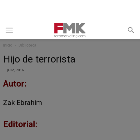
Inicio
Biblioteca
Hijo de terrorista
5 julio, 2016
Autor:
Zak Ebrahim
Editorial: