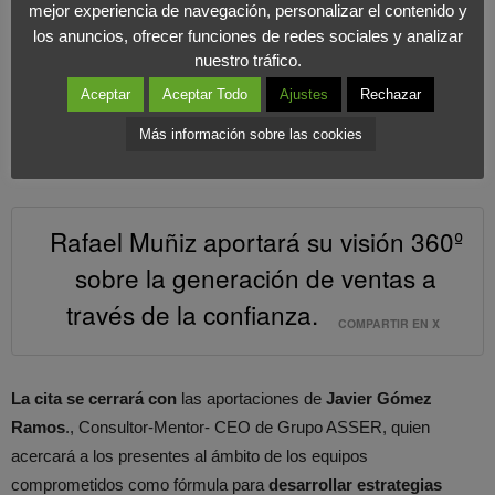
mejor experiencia de navegación, personalizar el contenido y
logística y transportes, así como Rafael Muñiz, CEO y
los anuncios, ofrecer funciones de redes sociales y analizar
Fundador de
RMG Marketing & Comunicación
,
quien
nuestro tráfico.
aportará su visión 360º sobre la generación de ventas a
Aceptar
Aceptar Todo
Ajustes
Rechazar
través de la confianza
. Por su parte,
Javier Panzano
, Speaker,
coach, estratega y blogger, será el
encargado de tratar la
Más información sobre las cookies
gestión de clientes, su captación y fidelización
.
Rafael Muñiz aportará su visión 360º
sobre la generación de ventas a
través de la confianza.
COMPARTIR EN X
La cita se cerrará con
las aportaciones de
Javier Gómez
Ramos
., Consultor-Mentor- CEO de Grupo ASSER, quien
acercará a los presentes al ámbito de los equipos
comprometidos como fórmula para
desarrollar estrategias