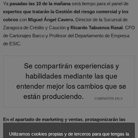
Ya
pasadas las 10 de la mañana
será tiempo para el panel de
expertos que tratarán la Gestión del riesgo comercial y los
cobros
con
Miguel Ángel Cavero
, Director de la Sucursal de
Zaragoza de Crédito y Caución
y Ricardo Tabuenca Rasal
. CFO
de Cartonajes Barco y Profesor del Departamento de Empresa
de ESIC.
Se compartirán experiencias y
habilidades mediante las que
entender mejor los cambios que se
están produciendo.
COMPARTIR EN X
En el apartado de marketing y ventas
,
protagonizarán las
jornadas
el Product Manager Internacional de Correos
Utilizamos cookies propias y de terceros para que tengas la
Express
, que hablará de los engranajes de
fidelización en la