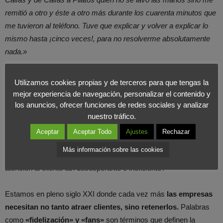
remitió a otro y éste a otro más durante los cuarenta minutos que
me tuvieron al teléfono. Tuve que explicar y volver a explicar lo
mismo hasta ¡cinco veces!, para no resolverme absolutamente
nada.»
Después de leer esta experiencia personal, la verdad es que
Utilizamos cookies propias y de terceros para que tengas la
todo el mundo se puede llegar a sentir identificado
. Es una
mejor experiencia de navegación, personalizar el contenido y
experiencia muy gráfica que define la realidad que se vive en
los anuncios, ofrecer funciones de redes sociales y analizar
nuestro tráfico.
las grandes compañías telefónicas
en lo referente a la Atención
al Cliente. Es entonces, cuando en Foromarketing nos hacemos
Aceptar
Aceptar Todo
Ajustes
Rechazar
la siguiente pregunta:
¿Hasta cuándo la existencia de
Más información sobre las cookies
consumidores consumidos?
¿Cuánto más va a durar esa
atención al cliente tan desesperante e ineficiente?
Estamos en pleno siglo XXI donde cada vez más
las empresas
necesitan no tanto atraer clientes, sino retenerlos.
Palabras
como
«fidelización» y «fans»
son términos que definen la