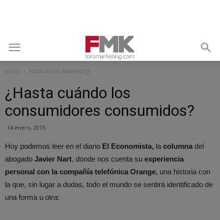
Inicio
Noticias de Marketing
¿Hasta cuándo los
consumidores consumidos?
14 enero, 2015
Hoy podemos leer en el diario
El Economista,
la
columna
del
abogado
Javier Nart
, donde nos cuenta su
experiencia
personal con la compañía telefónica Orange,
una historia con
la que, sin lugar a dudas, todo el mundo se sentirá identificado de
una forma u otra: