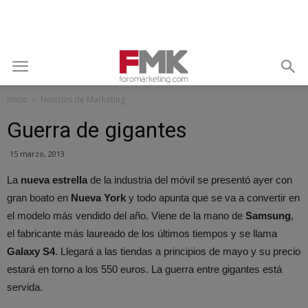
Inicio
Noticias de Marketing
Guerra de gigantes
15 marzo, 2013
La
nueva estrella
de la industria del móvil se presentó ayer con
gran boato en
Nueva York
y todo apunta que se va a convertir en
el modelo más vendido del año. Viene de la mano de
Samsung
,
el fabricante más laureado de los últimos tiempos y se llama
Galaxy S4
. Llegará a las tiendas a principios de mayo y su precio
estará en torno a los 550 euros. La guerra entre gigantes está
servida.