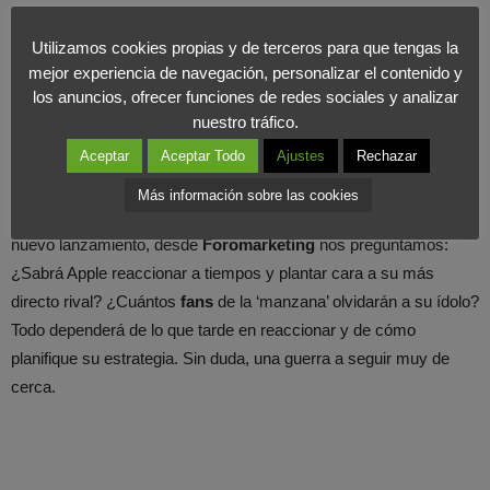
para este capítulo ha sido superior a la suma conjunta de Apple,
Microsoft, Hewlett-Packard, Dell y Coca-Cola y seguirá en esta
Utilizamos cookies propias y de terceros para que tengas la
mejor experiencia de navegación, personalizar el contenido y
línea. Además, ha madrugado más que su rival, ya que este
los anuncios, ofrecer funciones de redes sociales y analizar
modelo nace en
primavera
y el nuevo iPhone se prevé que lo
nuestro tráfico.
haga en otoño.
Aceptar
Aceptar Todo
Ajustes
Rechazar
Con su última creación, el Galaxy 4, la compañía coreana vendió
Más información sobre las cookies
216 millones de móviles y creció casi un 130%. A la vista de este
nuevo lanzamiento, desde
Foromarketing
nos preguntamos:
¿Sabrá Apple reaccionar a tiempos y plantar cara a su más
directo rival? ¿Cuántos
fans
de la ‘manzana’ olvidarán a su ídolo?
Todo dependerá de lo que tarde en reaccionar y de cómo
planifique su estrategia. Sin duda, una guerra a seguir muy de
cerca.