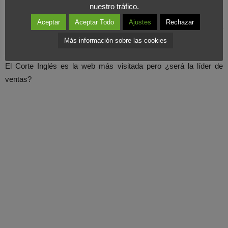
nuestro tráfico.
Desde
Foromarketing
creemos que la estadística y los datos
Aceptar
Aceptar Todo
Ajustes
Rechazar
aislados pueden generar confusión, ya que a través de esta
ciencia podemos concluir variadas conclusiones partiendo de una
Más información sobre las cookies
misma realidad, por lo que conviene tomarla en su justa medida.
El Corte Inglés es la web más visitada pero ¿será la líder de
ventas?