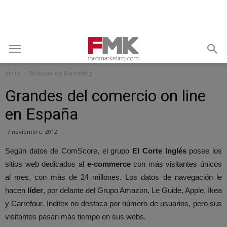
Inicio
Noticias de Marketing
Grandes del comercio on line
en España
7 noviembre, 2012
Según datos de ComScore, el grupo
El Corte Inglés
posee los
sitios web dedicados al
e-commerce
con más visitantes únicos
al mes, con más de 24 millones. Los datos de navegación le
hacen
líder
, por delante del Grupo Amazon, Le Guide, Apple, Ikea
y Carrefour. Inditex no destaca por número de usuarios, pero sus
visitantes pasan más tiempo en sus webs.