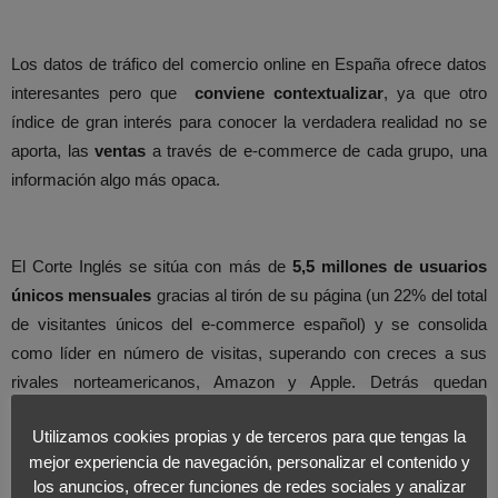
Los datos de tráfico del comercio online en España ofrece datos
interesantes pero que
conviene contextualizar
, ya que otro
índice de gran interés para conocer la verdadera realidad no se
aporta, las
ventas
a través de e-commerce de cada grupo, una
información algo más opaca.
El Corte Inglés se sitúa con más de
5,5 millones de usuarios
únicos mensuales
gracias al tirón de su página (un 22% del total
de visitantes únicos del e-commerce español) y se consolida
como líder en número de visitas, superando con creces a sus
rivales norteamericanos, Amazon y Apple. Detrás quedan
también grupos como Carrefour (1,6 MM), Ikea (1,25 MM),
Utilizamos cookies propias y de terceros para que tengas la
Casadellibro (1,22 MM), Decathlon (1,21 MM) o Inditex (1,1 MM).
mejor experiencia de navegación, personalizar el contenido y
los anuncios, ofrecer funciones de redes sociales y analizar