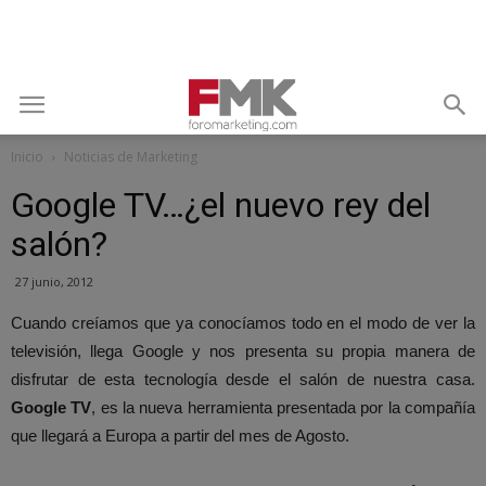
Inicio
Noticias de Marketing
Google TV…¿el nuevo rey del
salón?
27 junio, 2012
Cuando creíamos que ya conocíamos todo en el modo de ver la
televisión, llega Google y nos presenta su propia manera de
disfrutar de esta tecnología desde el salón de nuestra casa.
Google TV
, es la nueva herramienta presentada por la compañía
que llegará a Europa a partir del mes de Agosto.