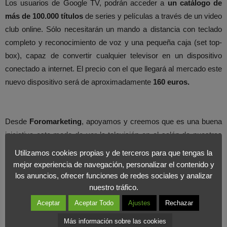
Los usuarios de Google TV, podrán acceder a
un catálogo de
más de 100.000 títulos
de series y películas a través de un video
club online. Sólo necesitarán un mando a distancia con teclado
completo y reconocimiento de voz y una pequeña caja (set top-
box), capaz de convertir cualquier televisor en un dispositivo
conectado a internet. El precio con el que llegará al mercado este
nuevo dispositivo será de aproximadamente
160 euros.
Desde
Foromarketing
, apoyamos y creemos que es una buena
iniciativa este modo de ver la televisión en el salón de nuestras
casas. La estrategia llevada a cabo por Google con Google TV,
Utilizamos cookies propias y de terceros para que tengas la
es decir, la idea de ofrecer una televisión personalizada a sus
mejor experiencia de navegación, personalizar el contenido y
clientes es magnífica a la hora de establecer la
fidelización de
los anuncios, ofrecer funciones de redes sociales y analizar
nuestro tráfico.
sus usuarios.
Aspecto que desde nuestro punto de vista es
importantísimo en estos momentos dentro de la estrategia de
Aceptar
Aceptar Todo
Ajustes
Rechazar
marketing de una empresa.
Más información sobre las cookies