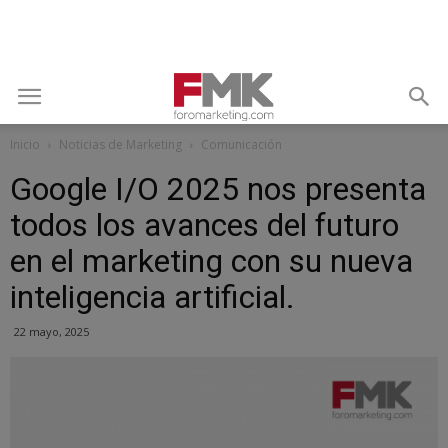
Inicio
Noticias de Marketing
Comunicación
Google I/O 2025 nos presenta
todos los avances del futuro
en el marketing con su nueva
inteligencia artificial.
22 mayo, 2025