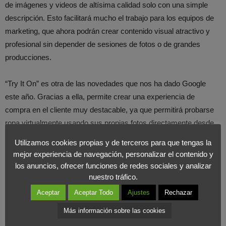
de imágenes y videos de altísima calidad solo con una simple
descripción. Esto facilitará mucho el trabajo para los equipos de
marketing, que ahora podrán crear contenido visual atractivo y
profesional sin depender de sesiones de fotos o de grandes
producciones.
“Try It On” es otra de las novedades que nos ha dado Google
este año. Gracias a ella, permite crear una experiencia de
compra en el cliente muy destacable, ya que permitirá probarse
ropa virtualmente usando sus propias fotos directamente desde
Google. Esto permite aumentar la conversión en e-commerce.
Utilizamos cookies propias y de terceros para que tengas la
mejor experiencia de navegación, personalizar el contenido y
Otro de los puntos a destacar de esta presentación, es Google
los anuncios, ofrecer funciones de redes sociales y analizar
Beam. Esta herramienta lleva las videollamadas un paso más por
nuestro tráfico.
delante de lo que conocemos, creando una experiencia 3D muy
Aceptar
Aceptar Todo
Ajustes
Rechazar
realista, dando la sensación de que estás cara a cara con la otra
Más información sobre las cookies
persona.