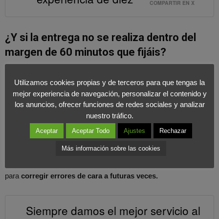
COMPARTIR EN X
¿Y si la entrega no se realiza dentro del
margen de 60 minutos que fijáis?
Una de las cosas que intentamos es
siempre dar el mejor
Utilizamos cookies propias y de terceros para que tengas la
servicio al usuario y ser coherentes con la responsabilidad
.
mejor experiencia de navegación, personalizar el contenido y
Durante todo el servicio vamos traqueando todos los pedidos,
los anuncios, ofrecer funciones de redes sociales y analizar
intentando que todos sigan un control, pero a veces se da el caso
nuestro tráfico.
de que
por causas ajenas a nosotros la entrega se puede
Aceptar
Aceptar Todo
Ajustes
Rechazar
retrasar
. Cuando vemos que eso va a ocurrir avisamos a todas
Más información sobre las cookies
las partes implicadas y a posteriori hacemos una revisión de
todos los servicios que no han sido correctos, los comentamos
para
corregir errores de cara a futuras veces.
Siempre damos el mejor servicio al