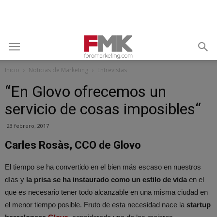
Inicio
Noticias de Marketing
Entrevistas
“En Glovo ofrecemos un
servicio de cosas imposibles“
23 febrero, 2017
Carles Rosàs, CCO de Glovo
El tiempo se ha convertido en el bien más escaso en nuestros
días y
la prisa se ha instaurado como un estilo de vida
en el
que es necesario tener todo alcanzable en una misma ciudad en
el menor tiempo posible. Fruto de esta necesidad nace la
startup