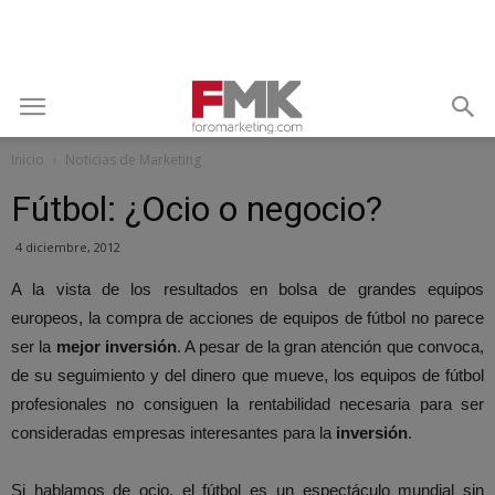
Inicio
Noticias de Marketing
Fútbol: ¿Ocio o negocio?
4 diciembre, 2012
A la vista de los resultados en bolsa de grandes equipos
europeos, la compra de acciones de equipos de fútbol no parece
ser la
mejor inversión
. A pesar de la gran atención que convoca,
de su seguimiento y del dinero que mueve, los equipos de fútbol
profesionales no consiguen la rentabilidad necesaria para ser
consideradas empresas interesantes para la
inversión
.
Si hablamos de ocio, el fútbol es un espectáculo mundial sin