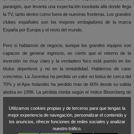
parangón, que levanta una expectación inusitada allá donde llega
la TV, tanto dentro como fuera de nuestras fronteras. Los grandes
clubes españoles son los mejores embajadores de la marca
España por Europa y el resto del mundo.
Pero si hablamos de negocio, aunque los grandes equipos son
capaces de generar ingresos, es cierto que el retorno de la
inversión no muy claro y la verdadero foco está puesto en los
títulos deportivos y no en la rentabilidad. Hablemos de caos
concretos. La Juventus ha perdido un valor en bolsa de cerca del
70% y el Ajax holandés ha perdido más de 60% desde su salida
abolsa en 1998. La pérdida media según el índice Bloomberg de
fútbol europeo es del 30%. Además, muchos clubes españoles
arrastran una deuda importante que lastra su rentabilidad.
Utilizamos cookies propias y de terceros para que tengas la
mejor experiencia de navegación, personalizar el contenido y
los anuncios, ofrecer funciones de redes sociales y analizar
Desde Foromarketing creemos que el
marketing deportivo
ha
nuestro tráfico.
conseguido revitalizar las ganancias de los clubes y dinamizar la