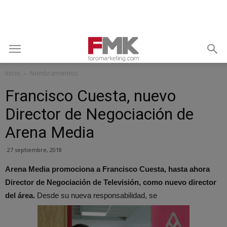
Inicio
Nombramientos
Francisco Cuesta, nuevo
Director de Negociación de
Arena Media
27 septiembre, 2018
Arena Media promociona a Francisco Cuesta, hasta ahora
Director de Negociación de Televisión, como nuevo director
del área.
Desde su nueva responsabilidad, se