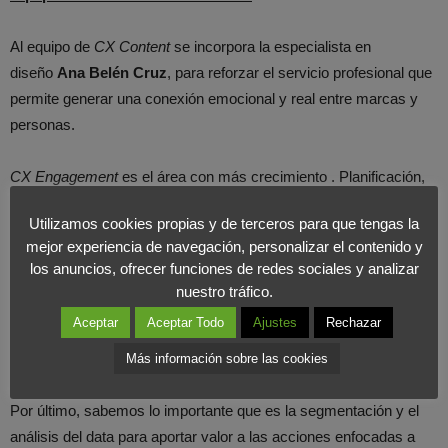
Al equipo de
CX Content
se incorpora la especialista en
diseño
Ana Belén Cruz
, para reforzar el servicio profesional que
permite generar una conexión emocional y real entre marcas y
personas.
CX Engagement
es el área con más crecimiento . Planificación,
publicación y gestión de contenidos en múltiples canales de
Utilizamos cookies propias y de terceros para que tengas la
Social Media es una demanda primordial entre los clientes. Para
mejor experiencia de navegación, personalizar el contenido y
ello
Sara Carrión
, Social Media Strategist y especialista en
los anuncios, ofrecer funciones de redes sociales y analizar
comunicación empresarial;
Alessio D`Amato,
content editor y
nuestro tráfico.
social media analyst con experiencia en el ámbito internacional;
Aceptar
Aceptar Todo
Ajustes
Rechazar
y
Raquel Domínguez
serán los encargados de potenciar uno de
los departamentos clave de Findasense.
Más información sobre las cookies
Por último, sabemos lo importante que es la segmentación y el
análisis del data para aportar valor a las acciones enfocadas a