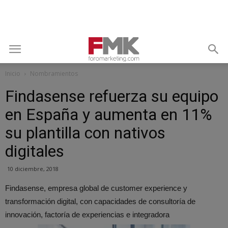
Inicio
Nombramientos
Findasense refuerza su equipo
en España y aumenta en 11%
su plantilla con nativos
digitales
10 diciembre, 2018
Findasense, empresa global de customer experience y
transformación digital, con capacidades de consultoría de
innovación, factoría de experiencias e integradora