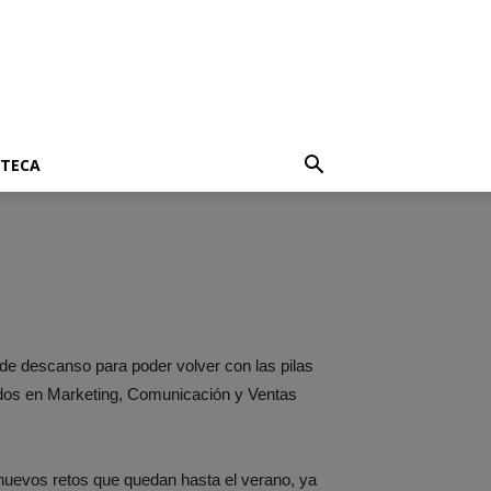
OTECA
de descanso para poder volver con las pilas
idos en Marketing, Comunicación y Ventas
 nuevos retos que quedan hasta el verano, ya