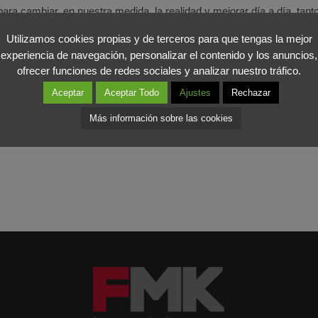
a cambiar, en nuestra medida, la realidad y mejorar día a día, tanto
cobremos energía, reflexionemos y sigamos adelante con más fuerza
Utilizamos cookies propias y de terceros para que tengas la mejor
experiencia de navegación, personalizar el contenido y los anuncios,
estar nuestra
encuesta sobre la comunicación interna en las empresa
ofrecer funciones de redes sociales y analizar nuestro tráfico.
arás a realizar un estudio que publicaremos en unas semanas.
Feliz 
Aceptar
Aceptar Todo
Ajustes
Rechazar
Más información sobre las cookies