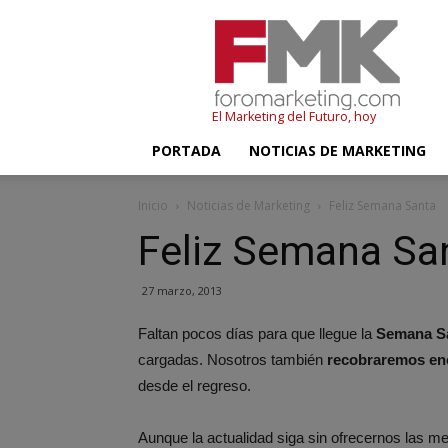
FMK
–
Foromarketing
El Marketing del Futuro, hoy
PORTADA
NOTICIAS DE MARKETING
Inicio
Noticias de Marketing
Feliz Semana Santa
Feliz Semana Sa
27 marzo, 2013
Faltan pocos días para que llegue la
Semana S
cargadas. Nosotros también
recobraremos en
desde el regreso.
Aunque la actualidad siga sin ofrecernos las m