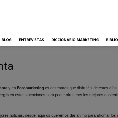
BLOG
ENTREVISTAS
DICCIONARIO MARKETING
BIBLI
nta
anta
y en
Foromarketing
os deseamos que disfrutéis de estos días 
ergía
en estas vacaciones para poder ofreceros los mejores conten
ejores noticias, desde aquí os queremos dar ánimo para afrontar los