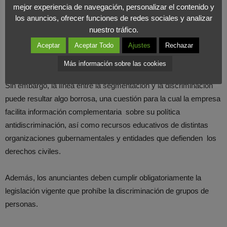
Por otro lado, en las publicaciones referentes a ofertas laborales,
mejor experiencia de navegación, personalizar el contenido y
los anuncios, ofrecer funciones de redes sociales y analizar
Facebook explica que se pueden clasificar en función de
nuestro tráfico.
intereses determinados, pero no por sexo.
Esto significa que
Aceptar
Aceptar Todo
Ajustes
Rechazar
podrás escoger a un público interesado en marketing y ventas,
pero no sólo a hombres.
Más información sobre las cookies
Sin embargo, la línea entre la segmentación y la discriminación
puede resultar algo borrosa, una cuestión para la cual la empresa
facilita información complementaria sobre su política
antidiscriminación, así como recursos educativos de distintas
organizaciones gubernamentales y entidades que defienden los
derechos civiles.
Además, los anunciantes deben cumplir obligatoriamente la
legislación vigente que prohíbe la discriminación de grupos de
personas.