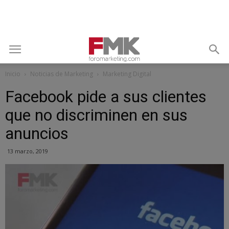
Inicio
Noticias de Marketing
Marketing Digital
Facebook pide a sus clientes
que no discriminen en sus
anuncios
13 marzo, 2019