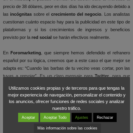
precio de 38 dólares, peor en dos días ha ido decayendo debido a
las
incógnitas
sobre el
crecimiento del negocio
. Los analistas
cuestionan cuánto espacio hay para la publicidad en este tipo de
plataformas y si los crecimientos de ingresos y beneficios
previsto por la
red social
se harán efectivos realmente.
En
Foromarketing
, que siempre hemos defendido el refranero
español por su lógica, creemos que a este caso el que mejor se
adapta es: “Cuando las barbas de tu vecino veas cortar, pon las
tuyas a remojar”. Es un claro mensaje para
Twitter
, para que
aprenda de cara al futuro de los errores que se están cometiendo.
Utilizamos cookies propias y de terceros para que tengas la
mejor experiencia de navegación, personalizar el contenido y
No creemos que haya burbuja. Internet vino para quedarse, pero
los anuncios, ofrecer funciones de redes sociales y analizar
los
modelos de negocio
deben ser vistos y analizados desde la
nuestro tráfico.
rentabilidad
y por ahora si solo se confía en la publicidad, el
Aceptar
Aceptar Todo
Ajustes
Rechazar
valor de Facebook es muy pequeño.
Más información sobre las cookies