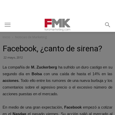
Inicio
Noticias de Marketing
Facebook, ¿canto de sirena?
22 mayo, 2012
La compañía de
M. Zuckerberg
ha sufrido un duro castigo en su
segundo día en
Bolsa
con una caída de hasta el 14% en las
acciones
. Todo ello entre los rumores de una nueva burbuja y los
comentarios sobre el agresivo precio o el excesivo número de
acciones puestas en el mercado.
En medio de una gran expectación,
Facebook
empezó a cotizar
en el
Nasdaq
el pasado viernes. Su acción salió al mercado al