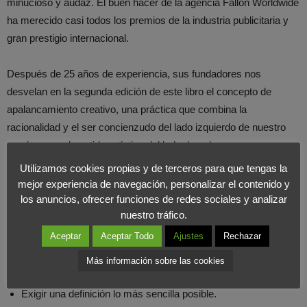
minucioso y audaz. El buen hacer de la agencia Fallon Worldwide
ha merecido casi todos los premios de la industria publicitaria y
gran prestigio internacional.
Después de 25 años de experiencia, sus fundadores nos
desvelan en la segunda edición de este libro el concepto de
apalancamiento creativo, una práctica que combina la
racionalidad y el ser concienzudo del lado izquierdo de nuestro
cerebro con el sentido artístico del lado derecho.
Utilizamos cookies propias y de terceros para que tengas la
mejor experiencia de navegación, personalizar el contenido y
Fallon y su equipo comparten con el lector las siete directrices
los anuncios, ofrecer funciones de redes sociales y analizar
que, en los últimos años, les han ayudado a aumentar su índice
nuestro tráfico.
de éxito en la resolución de problemas de marketing y la creación
Aceptar
Aceptar Todo
Ajustes
Rechazar
o valorización de marcas. Estos pasos ayudan a exprimir la idea:
Más información sobre las cookies
Empezar de cero.
Exigir una definición lo más sencilla posible.