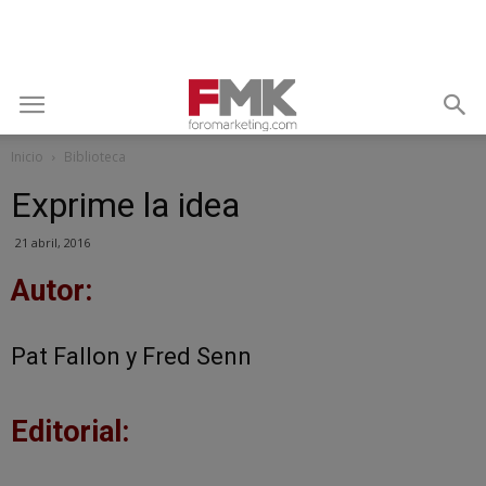
Inicio
Biblioteca
Exprime la idea
21 abril, 2016
Autor:
Pat Fallon
y Fred Senn
Editorial: