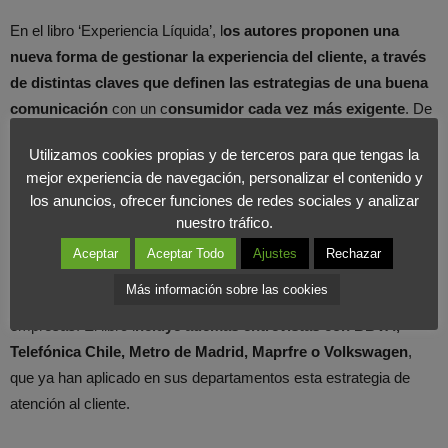
En el libro ‘Experiencia Líquida’, l
os autores proponen una
nueva forma de gestionar la experiencia del cliente, a través
de distintas claves que definen las estrategias de una buena
comunicación
con un c
onsumidor cada vez más exigente
. De
hecho, las
empresas están prestando especial atención a este
Utilizamos cookies propias y de terceros para que tengas la
cambio de rol e incluyen dentro de su ADN corporativo una
mejor experiencia de navegación, personalizar el contenido y
nueva perspectiva del cliente.
los anuncios, ofrecer funciones de redes sociales y analizar
nuestro tráfico.
Este es un manual para
aprovechar la oportunidad que se nos
Aceptar
Aceptar Todo
Ajustes
Rechazar
presenta cada vez que nos relacionamos con el cliente
, y una
Más información sobre las cookies
respuesta acertada sobre hacia donde deben caminar las
empresas. El libro i
ncluye además entrevistas con BBVA,
Telefónica Chile, Metro de Madrid, Maprfre o Volkswagen
,
que ya han aplicado en sus departamentos esta estrategia de
atención al cliente.