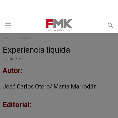
Inicio
Biblioteca
Experiencia líquida
25 julio, 2017
Autor:
José Carlos Otero/ Marta Marrodán
Editorial: