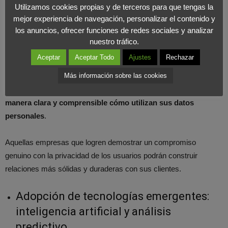
Utilizamos cookies propias y de terceros para que tengas la
Transparencia y confianza: claves para
mejor experiencia de navegación, personalizar el contenido y
los anuncios, ofrecer funciones de redes sociales y analizar
mantener la lealtad del cliente
nuestro tráfico.
Aceptar
Aceptar Todo
Ajustes
Rechazar
En este nuevo contexto de privacidad, la transparencia se
convierte en un valor fundamental. Los
consumidores
Más información sobre las cookies
demandan cada vez más que las empresas expliquen de
manera clara y comprensible cómo utilizan sus datos
personales
.
Aquellas empresas que logren demostrar un compromiso
genuino con la privacidad de los usuarios podrán construir
relaciones más sólidas y duraderas con sus clientes.
Adopción de tecnologías emergentes:
inteligencia artificial y análisis
predictivo