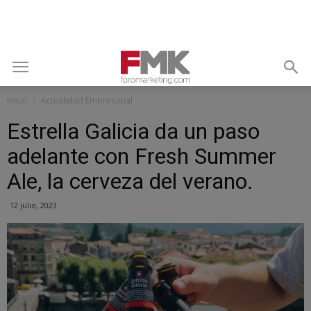
Inicio
Actualidad Empresarial
Estrella Galicia da un paso
adelante con Fresh Summer
Ale, la cerveza del verano.
12 julio, 2023