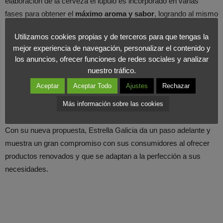
elaboración de la cerveza el lúpulo es incorporado en varias
fases para obtener el
máximo aroma y sabor
, logrando al mismo
tiempo un perfecto equilibrio entre dulzor y amargor, así como un
Utilizamos cookies propias y de terceros para que tengas la
ligero sabor afrutado.
mejor experiencia de navegación, personalizar el contenido y
los anuncios, ofrecer funciones de redes sociales y analizar
La Brand Manager de Estrella Galicia
Laura Piñeiro
asegura
nuestro tráfico.
que, “con esta receta, queremos transportar a los consumidores
Aceptar
Aceptar Todo
Ajustes
Rechazar
al verano gallego, para que lo vivan con la misma intensidad que
Más información sobre las cookies
nosotros”.
Con su nueva propuesta, Estrella Galicia da un paso adelante y
muestra un gran compromiso con sus consumidores al ofrecer
productos renovados y que se adaptan a la perfección a sus
necesidades.