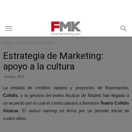
Inicio
Noticias de Marketing
Estrategia de Marketing:
apoyo a la cultura
4 mayo, 2012
La entidad de créditos rápidos y proyectos de financiación,
Cofidis
, y la gestora del teatro Alcázar de Madrid han llegado a
un acuerdo por el cual el centro pasará a llamarse
Teatro Cofidis
Alcázar
. El nuevo
naming
se firma por un periodo inicial de
cuatro años.