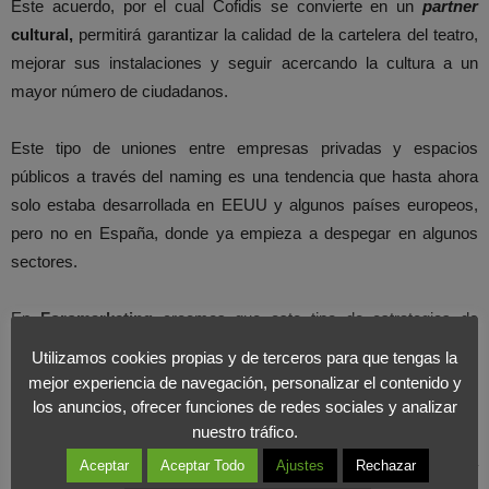
Este acuerdo, por el cual Cofidis se convierte en un
partner
cultural,
permitirá garantizar la calidad de la cartelera del teatro,
mejorar sus instalaciones y seguir acercando la cultura a un
mayor número de ciudadanos.
Este tipo de uniones entre empresas privadas y espacios
públicos a través del naming es una tendencia que hasta ahora
solo estaba desarrollada en EEUU y algunos países europeos,
pero no en España, donde ya empieza a despegar en algunos
sectores.
En
Foromarketing
creemos que este tipo de estrategias de
naming
es una forma de garantizar la continuidad de algunos
Utilizamos cookies propias y de terceros para que tengas la
espacios culturales
. Es necesario que las empresas apuesten
mejor experiencia de navegación, personalizar el contenido y
por el cine y el teatro, ya que la cultura es una fuente de
los anuncios, ofrecer funciones de redes sociales y analizar
nuestro tráfico.
inversión
de retorno. Lo sabemos porque en el año 1994 cuando
la empresa que fundó Foromarketing estuvo trabajando para
Aceptar
Aceptar Todo
Ajustes
Rechazar
Víctor Ullate y pudo comprobar los múltiples
beneficios
de