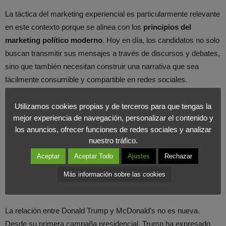
La táctica del marketing experiencial es particularmente relevante
en este contexto porque se alinea con los
principios del
marketing político moderno
. Hoy en día, los candidatos no solo
buscan transmitir sus mensajes a través de discursos y debates,
sino que también necesitan construir una narrativa que sea
fácilmente consumible y compartible en redes sociales.
La aparición de Trump en McDonald’s, vestido con un delantal y
Utilizamos cookies propias y de terceros para que tengas la
mejor experiencia de navegación, personalizar el contenido y
sirviendo comida rápida, es un ejemplo perfecto de una
los anuncios, ofrecer funciones de redes sociales y analizar
experiencia diseñada para generar conversación, cobertura
nuestro tráfico.
mediática y, sobre todo, viralidad
.
Aceptar
Aceptar Todo
Ajustes
Rechazar
La estrategia de Donald Trump y
Más información sobre las cookies
McDonald’s
La relación entre Donald Trump y McDonald’s no es nueva.
Desde su primera campaña presidencial, Trump ha expresado