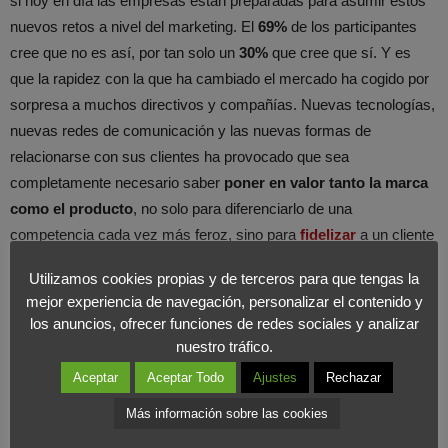
si hoy en día las empresas están preparadas para asumir estos
nuevos retos a nivel del marketing. El
69%
de los participantes
cree que no es así, por tan solo un
30%
que cree que sí. Y es
que la rapidez con la que ha cambiado el mercado ha cogido por
sorpresa a muchos directivos y compañías. Nuevas tecnologías,
nuevas redes de comunicación y las nuevas formas de
relacionarse con sus clientes ha provocado que sea
completamente necesario saber
poner en valor tanto la marca
como el producto
, no solo para diferenciarlo de una
competencia cada vez más feroz, sino para
fidelizar
a un cliente
cada vez más informado y exigente, logrando así convertirle en
Utilizamos cookies propias y de terceros para que tengas la
un auténtico fan de nuestra marca.
mejor experiencia de navegación, personalizar el contenido y
los anuncios, ofrecer funciones de redes sociales y analizar
Asimismo el auge e integración de todos los
servicios digitales
nuestro tráfico.
en la empresa, está otorgando al marketing la responsabilidad de
Aceptar
Aceptar Todo
Ajustes
Rechazar
ser un eje vertebrador entre todas las áreas o departamentos de
Más información sobre las cookies
la misma. Solo con unas estrategias comunes y adaptadas a los
tiempos que corren, y con el absoluto apoyo por parte de la