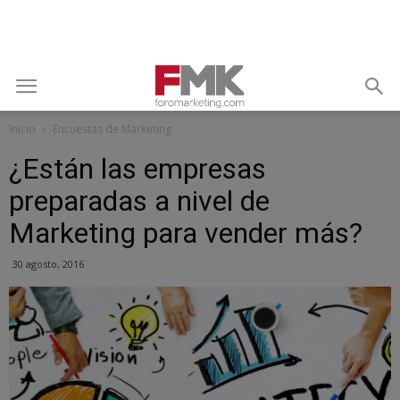
Inicio
Encuestas de Marketing
¿Están las empresas
preparadas a nivel de
Marketing para vender más?
30 agosto, 2016