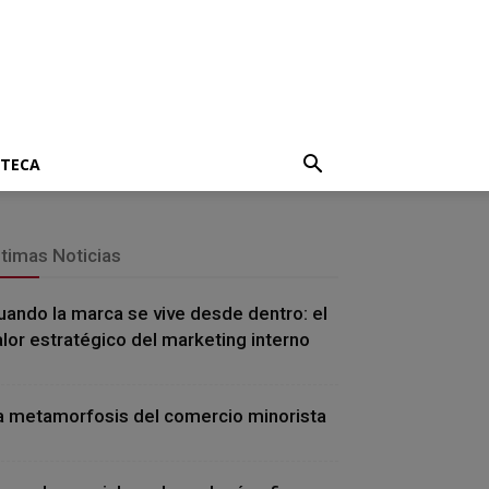
OTECA
ltimas Noticias
uando la marca se vive desde dentro: el
alor estratégico del marketing interno
a metamorfosis del comercio minorista