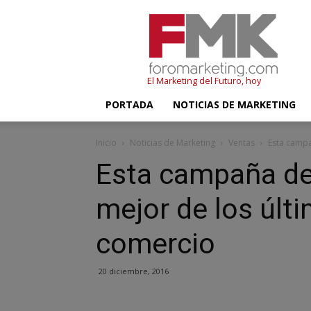
FMK
–
Foromarketing
El Marketing del Futuro, hoy
PORTADA
NOTICIAS DE MARKETING
Inicio
Noticias de Marketing
Ventas
Esta campa
Esta campaña de
mejor de los últ
comercio
20 diciembre, 2016