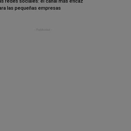
as redes sociales: el canal más eficaz
ara las pequeñas empresas
- Publicidad -