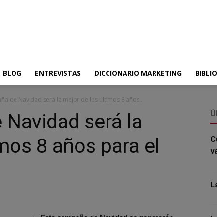
BLOG
ENTREVISTAS
DICCIONARIO MARKETING
BIBLI
ña de Navidad será la mejor de los últimos 8 años...
Ú
 Navidad será la
imos 8 años para el
C
v
L