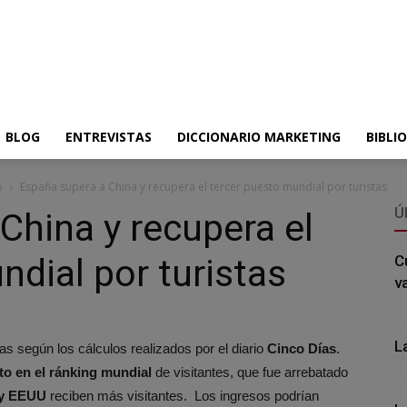
BLOG
ENTREVISTAS
DICCIONARIO MARKETING
BIBLI
o
España supera a China y recupera el tercer puesto mundial por turistas
Ú
China y recupera el
ndial por turistas
C
v
L
as según los cálculos realizados por el diario
Cinco Días
.
to en el ránking mundial
de visitantes, que fue arrebatado
 y EEUU
reciben más visitantes. Los ingresos podrían