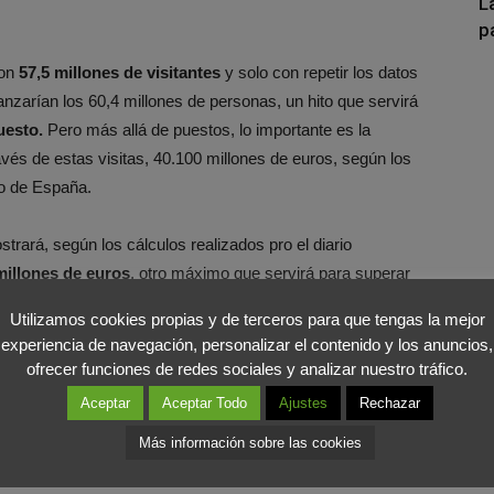
L
p
con
57,5 millones de visitantes
y solo con repetir los datos
nzarían los 60,4 millones de personas, un hito que servirá
uesto.
Pero más allá de puestos, lo importante es la
vés de estas visitas, 40.100 millones de euros, según los
co de España.
strará, según los cálculos realizados pro el diario
millones de euros
, otro máximo que servirá para superar
o calcula que podría cerrar
en torno al 1% del PIB
.
Utilizamos cookies propias y de terceros para que tengas la mejor
experiencia de navegación, personalizar el contenido y los anuncios,
onomía, que lo necesita vivamente como motor de la
ofrecer funciones de redes sociales y analizar nuestro tráfico.
ebe seguir
potenciando y ofreciendo diferentes modelos
Aceptar
Aceptar Todo
Ajustes
Rechazar
 Si tenemos éxito en el modelo más económico también
Más información sobre las cookies
turista y atraer también a aquellos que
cuentan con mayor