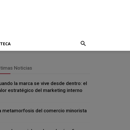
OTECA
ltimas Noticias
uando la marca se vive desde dentro: el
alor estratégico del marketing interno
a metamorfosis del comercio minorista