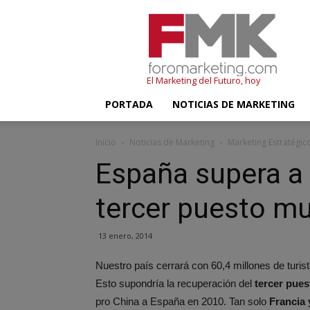
FMK
–
Foromarketing
El Marketing del Futuro, hoy
PORTADA
NOTICIAS DE MARKETING
Inicio
Noticias de Marketing
Marketing Estratégic
España supera a 
tercer puesto mu
13 enero, 2014
Nuestro país cerrará con 60,4 millones de turist
Esto supondría la recuperación del
tercer pues
pro China a España en 2010. Tan solo
Francia