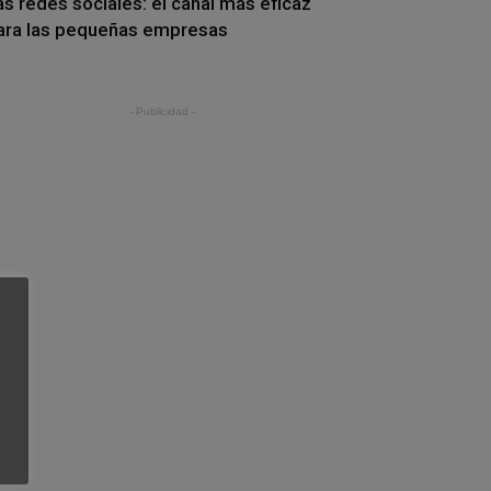
as redes sociales: el canal más eficaz
ara las pequeñas empresas
- Publicidad -