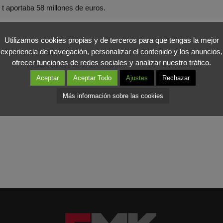
 t aportaba 58 millones de euros.
casión han cambiado ligeramente respecto a otras ediciones. La
s
Utilizamos cookies propias y de terceros para que tengas la mejor
 proceso de selección. La decisión final se tomará el próximo 7 de 
experiencia de navegación, personalizar el contenido y los anuncios,
ofrecer funciones de redes sociales y analizar nuestro tráfico.
 de aprovechar la ocasión para utilizar más y mejor y fomentar 
Aceptar
Aceptar Todo
Ajustes
Rechazar
 es imprescindible y ahora la capital debe ser
competitiva
y saber ve
Más información sobre las cookies