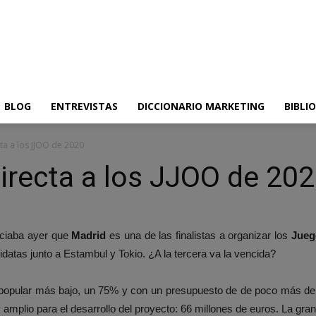
BLOG
ENTREVISTAS
DICCIONARIO MARKETING
BIBLI
ta a los JJOO de 2020
irecta a los JJOO de 20
ciaba ayer que
Madrid
es una de las finalistas a organizar los
Juego
idatas junto a Estambul y Tokio. ¿A la tercera va la vencida?
 popular más bajo, un 75% y con un presupuesto de de poco más de 
plio para el desarrollo del proyecto: 66 millones de euros. La gran 