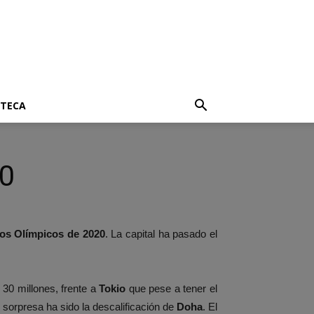
OTECA
20
s Olímpicos de 2020
. La capital ha pasado el
30 millones, frente a
Tokio
que pese a tener el
sorpresa ha sido la descalificación de
Doha
. El