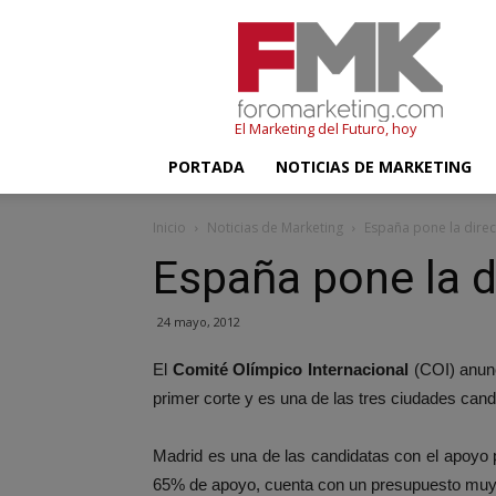
FMK
–
Foromarketing
El Marketing del Futuro, hoy
PORTADA
NOTICIAS DE MARKETING
Inicio
Noticias de Marketing
España pone la direc
España pone la d
24 mayo, 2012
El
Comité Olímpico Internacional
(COI) anun
primer corte y es una de las tres ciudades cand
Madrid es una de las candidatas con el apoyo
65% de apoyo, cuenta con un presupuesto muy am