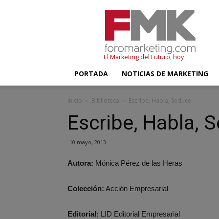
FMK
–
Foromarketing
El Marketing del Futuro, hoy
PORTADA
NOTICIAS DE MARKETING
Inicio
Biblioteca
Escribe, Habla, Seduce
Escribe, Habla, 
10 mayo, 2013
Autora:
Mónica Pérez de las Heras
Colección:
Acción Empresarial
Editorial:
LID Editorial Empresarial