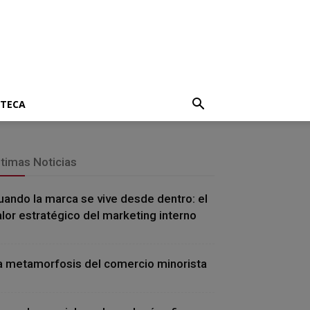
OTECA
ltimas Noticias
uando la marca se vive desde dentro: el
alor estratégico del marketing interno
a metamorfosis del comercio minorista