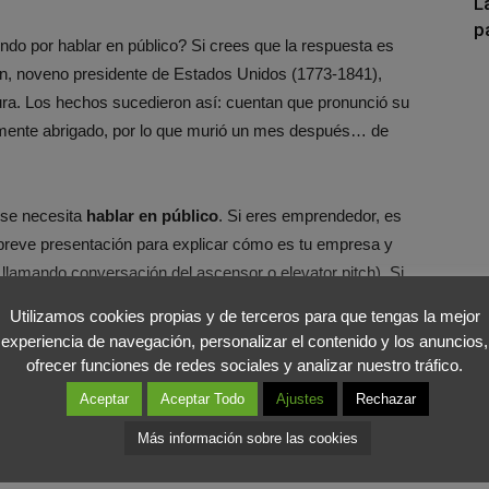
L
p
o por hablar en público? Si crees que la respuesta es
on, noveno presidente de Estados Unidos (1773-1841),
dura. Los hechos sucedieron así: cuentan que pronunció su
temente abrigado, por lo que murió un mes después… de
 se necesita
hablar en público
. Si eres emprendedor, es
 breve presentación para explicar cómo es tu empresa y
e llamando conversación del ascensor o elevator pitch). Si
as, conocer cómo se hace un Pecha Kucha es básico para
Utilizamos cookies propias y de terceros para que tengas la mejor
experiencia de navegación, personalizar el contenido y los anuncios,
ofrecer funciones de redes sociales y analizar nuestro tráfico.
 escribir discursos con
Programación Neurolingüística
Aceptar
Aceptar Todo
Ajustes
Rechazar
as presentaciones visuales para ti o para otros tienes que
Más información sobre las cookies
nicación. Y, si no empleas la oratoria en tu vida
oportunidades para utilizarla: en un brindis en una boda, al