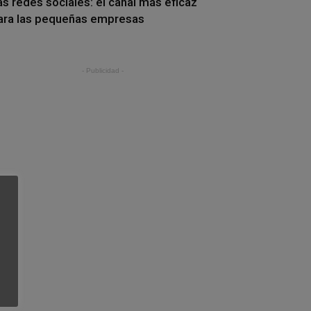
as redes sociales: el canal más eficaz
ara las pequeñas empresas
- Publicidad -