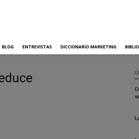
BLOG
ENTREVISTAS
DICCIONARIO MARKETING
BIBLI
Ú
Seduce
C
v
L