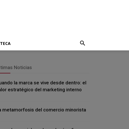
OTECA
ltimas Noticias
uando la marca se vive desde dentro: el
alor estratégico del marketing interno
a metamorfosis del comercio minorista