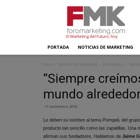
FMK
–
Foromarketing
El Marketing del Futuro, hoy
PORTADA
NOTICIAS DE MARKETING
Inicio
Noticias de Marketing
Entrevistas
“Siemp
“Siempre creímos
mundo alrededor
17 noviembre, 2016
Le deben su nombre al tema Pompeii, del grupo 
producto tan sencillo como las zapatillas. Un
afirman sus fundadores. Hablamos de
Jaime G