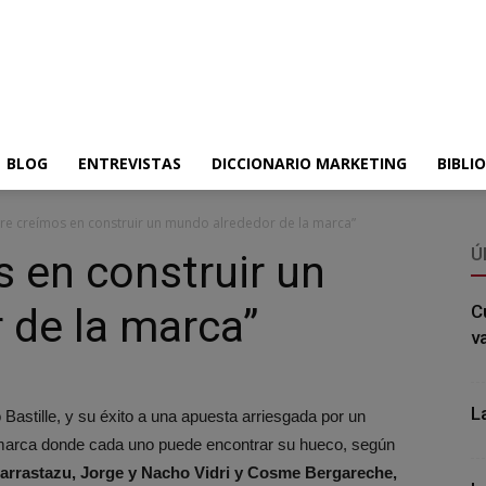
BLOG
ENTREVISTAS
DICCIONARIO MARKETING
BIBLI
re creímos en construir un mundo alrededor de la marca”
Ú
 en construir un
 de la marca”
C
v
L
Bastille, y su éxito a una apuesta arriesgada por un
a marca donde cada uno puede encontrar su hueco, según
arrastazu, Jorge y Nacho Vidri y Cosme Bergareche,