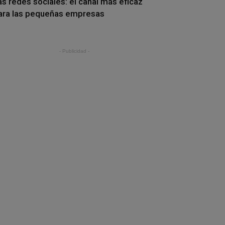
as redes sociales: el canal más eficaz
ara las pequeñas empresas
- Publicidad -