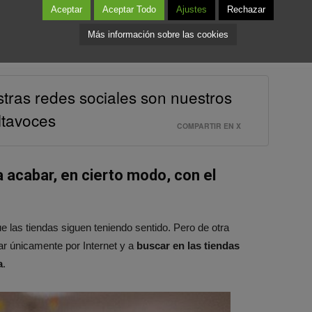
Aceptar
Aceptar Todo
Ajustes
Rechazar
s
es la comunidad que se genera en cada una de ellas.
La
Más información sobre las cookies
altavoces
.
tras redes sociales son nuestros
ltavoces
COMPARTIR EN X
acabar, en cierto modo, con el
las tiendas siguen teniendo sentido. Pero de otra
 únicamente por Internet y a
buscar en las tiendas
a
.