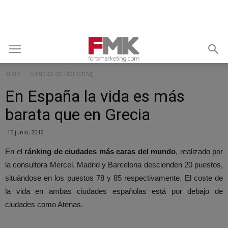
Inicio
Noticias de Marketing
En España la vida es más
barata que en Grecia
15 junio, 2012
En el
ránking de ciudades más caras del mundo
, realizado por
la consultora Mercel, Madrid y Barcelona descienden 20 puestos,
situándose en los puestos 78 y 85 respectivamente. El coste de
la vida en ambas ciudades españolas está por debajo de
ciudades como Atenas.