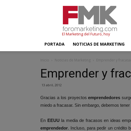
FMK
–
Foromarketing
El Marketing del Futuro, hoy
PORTADA
NOTICIAS DE MARKETING
Inicio
Noticias de Marketing
Emprender y fracasar
Emprender y frac
13 abril, 2012
Gracias a los proyectos
emprendedores
surge
miedo a fracasar. Sin embargo, debemos tener
En
EEUU
la media de fracasos en ideas empre
emprendedor
. Incluso, para pedir un crédito