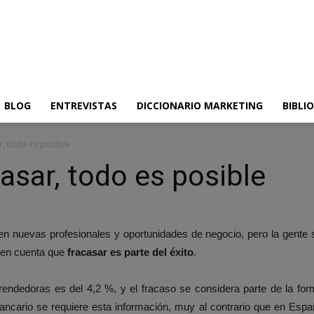
BLOG
ENTREVISTAS
DICCIONARIO MARKETING
BIBLI
, todo es posible
asar, todo es posible
n nuevas profesionales y oportunidades de negocio, pero la gente 
 en cuenta que
fracasar es parte del éxito
.
ndedoras es del 4,2 %, y el fracaso se considera parte de la for
 bancario se requiere esta información, muy al contrario que en Es