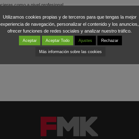
ncieras como a nivel profesional.
Utilizamos cookies propias y de terceros para que tengas la mejor
ecide emprender. Cada día hay más información sobre cómo gesti
experiencia de navegación, personalizar el contenido y los anuncios,
adas específicamente a esta área como es el caso de “Emprende
ofrecer funciones de redes sociales y analizar nuestro tráfico.
 que fracasar es parte del camino.
Aceptar
Aceptar Todo
Ajustes
Rechazar
Más información sobre las cookies