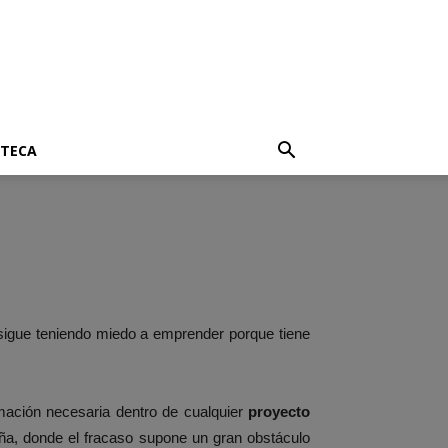
OTECA
sigue teniendo miedo a emprender porque tiene
mación necesaria dentro de cualquier
proyecto
paña, donde el fracaso supone un gran obstáculo