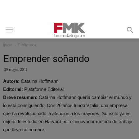
Inicio
Biblioteca
Emprender soñando
29 mayo, 2013
Autora:
Catalina Hoffmann
Editorial:
Plataforma Editorial
Breve resumen:
Catalina Hoffmann quería cambiar el mundo y
lo está consiguiendo. Con 26 años fundó Vitalia, una empresa
que ha revolucionado la atención a los mayores. Su éxito ya es
objeto de estudio en Harvard por el innovador método de trabajo
que lleva su nombre.