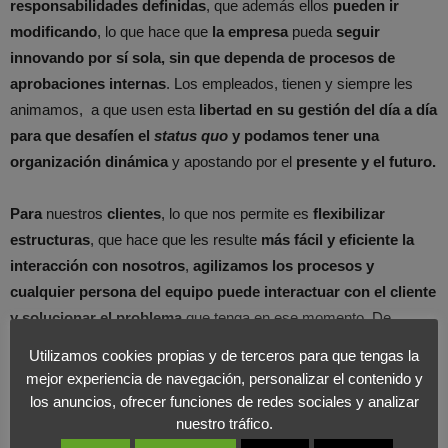
responsabilidades definidas
, que además ellos
pueden ir
modificando
, lo que hace que
la empresa
pueda
seguir
innovando por sí sola, sin que dependa de procesos de
aprobaciones internas
. Los empleados, tienen y siempre les
animamos, a que usen esta
libertad en su gestión del día a día
para que desafíen el
status quo
y podamos tener una
organización dinámica
y apostando por el
presente y el futuro.
Para
nuestros
clientes
, lo que nos permite es
flexibilizar
estructuras
, que hace que les resulte
más fácil y eficiente la
interacción con nosotros
,
agilizamos los procesos y
cualquier persona del equipo puede interactuar con el cliente
y solucionar el problema
que tenga en ese momento. De
hecho, es por este
concepto por el que nuestros clientes nos
Utilizamos cookies propias y de terceros para que tengas la
reconocen
y nos puntúan de manera más satisfactoria cuando le
mejor experiencia de navegación, personalizar el contenido y
preguntamos qué tal lo estamos haciendo.
los anuncios, ofrecer funciones de redes sociales y analizar
nuestro tráfico.
Qué papel ha jugado y está jugando la digitalización en