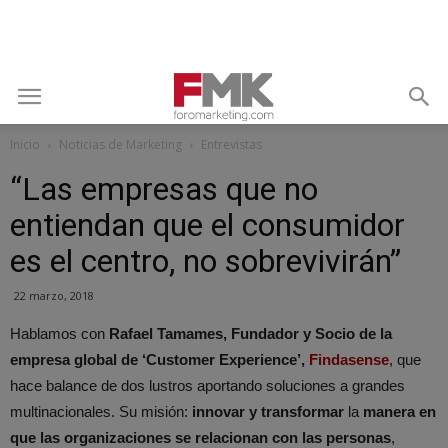
Inicio
Noticias de Marketing
Entrevistas
“Las empresas que no
entiendan que el consumidor
es el centro, no sobrevivirán”
22 marzo, 2018
Hablamos con
Rafael Tamames, Fundador y Socio de la
empresa global de ‘Customer Experience’,
Findasense
, que
hace balance de dos lustros aportando soluciones a grandes
multinacionales. Su misión:
innovar y transformar
la
manera en
que las organizaciones se relacionan con las personas
,