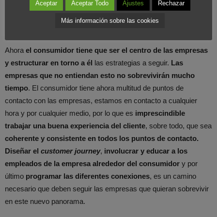
Aceptar
Aceptar Todo
Ajustes
Rechazar
nuestra forma de consumir y cómo pueden adaptarse las
Más información sobre las cookies
empresas a estos continuos cambios del panorama 4.0
Ahora
el consumidor tiene que ser el centro de las empresas
y estructurar en torno a él
las estrategias a seguir.
Las
empresas que no entiendan esto no sobrevivirán mucho
tiempo
. El consumidor tiene ahora multitud de puntos de
contacto con las empresas, estamos en contacto a cualquier
hora y por cualquier medio, por lo que es
imprescindible
trabajar una buena experiencia del cliente
, sobre todo, que sea
coherente y consistente en todos los puntos de contacto.
Diseñar
el
customer journey
,
involucrar y educar a los
empleados de la empresa alrededor del consumidor
y por
último
programar las diferentes conexiones
, es un camino
necesario que deben seguir las empresas que quieran sobrevivir
en este nuevo panorama.