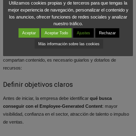
Utilizamos cookies propias y de terceros para que tengas la
mejor experiencia de navegación, personalizar el contenido y
Estrategias para implementar
los anuncios, ofrecer funciones de redes sociales y analizar
nuestro tráfico.
Employee-Generated Content
Aceptar
Aceptar Todo
Ajustes
Rechazar
Aprovechar a los empleados como embajadores de marca
Más información sobre las cookies
requiere un plan estructurado
. No basta con pedirles que
compartan contenido, es necesario guiarlos y dotarlos de
recursos:
Definir objetivos claros
Antes de iniciar, la empresa debe identificar
qué busca
conseguir con el Employee-Generated Content
: mayor
visibilidad, confianza en el sector, atracción de talento o impulso
de ventas.