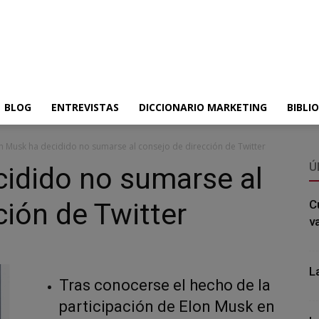
BLOG
ENTREVISTAS
DICCIONARIO MARKETING
BIBLI
n Musk ha decidido no sumarse al consejo de dirección de Twitter
Ú
cidido no sumarse al
ción de Twitter
C
v
L
Tras conocerse el hecho de la
participación de Elon Musk en