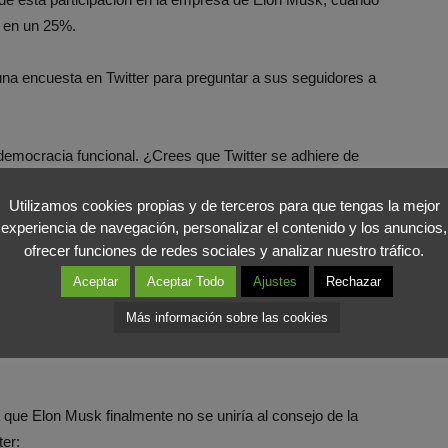
r en un 25%.
 una encuesta en Twitter para preguntar a sus seguidores a
 democracia funcional. ¿Crees que Twitter se adhiere de
Utilizamos cookies propias y de terceros para que tengas la mejor
experiencia de navegación, personalizar el contenido y los anuncios,
estas por parte de los usuarios fue negativa, el empresario
ofrecer funciones de redes sociales y analizar nuestro tráfico.
unciona en la práctica como un foro público, no respetar
Aceptar
Aceptar Todo
Ajustes
Rechazar
ica a la democracia».
Más información sobre las cookies
 en Twitter convirtiéndose en el mayor accionista de la
que Elon Musk finalmente no se uniría al consejo de la
er: