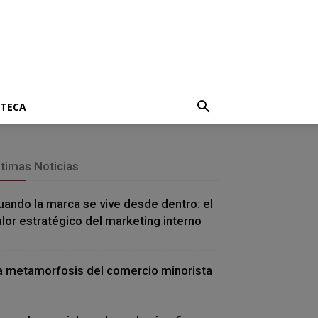
OTECA
ltimas Noticias
uando la marca se vive desde dentro: el
alor estratégico del marketing interno
a metamorfosis del comercio minorista