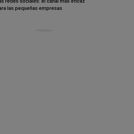
as redes sociales: el canal más eficaz
ara las pequeñas empresas
- Publicidad -