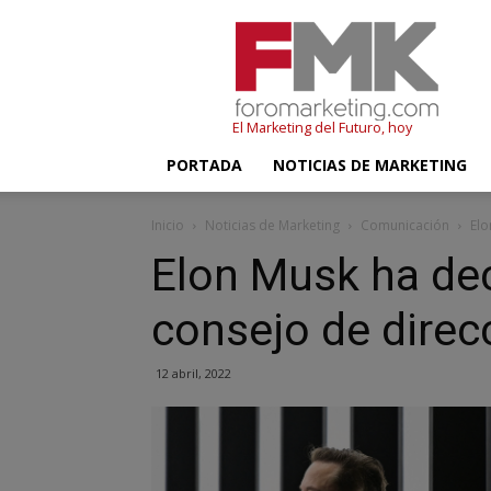
FMK
–
Foromarketing
El Marketing del Futuro, hoy
PORTADA
NOTICIAS DE MARKETING
Inicio
Noticias de Marketing
Comunicación
Elo
Elon Musk ha de
consejo de direc
12 abril, 2022