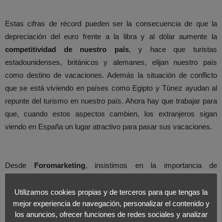
Estas cifras de récord pueden ser la consecuencia de que la
depreciación del euro frente a la libra y al dólar aumente la
competitividad de nuestro país
, y hace que turistas
estadounidenses, británicos y alemanes, elijan nuestro país
como destino de vacaciones. Además la situación de conflicto
que se está viviendo en países como Egipto y Túnez ayudan al
repunte del turismo en nuestro país. Ahora hay que trabajar para
que, cuando estos aspectos cambien, los extranjeros sigan
viendo en España un lugar atractivo para pasar sus vacaciones.
Desde
Foromarketing
, insistimos en la importancia de
diferenciar entre los aspectos cuali y cuanti de los datos que nos
ofrecen los estudios. Estos son aspectos fundamentales para
Utilizamos cookies propias y de terceros para que tengas la
mejor experiencia de navegación, personalizar el contenido y
realizar una buena
Estrategia de Marketing
. En todos los
los anuncios, ofrecer funciones de redes sociales y analizar
sectores se debería trabajar y dar
prioridad a los aspectos