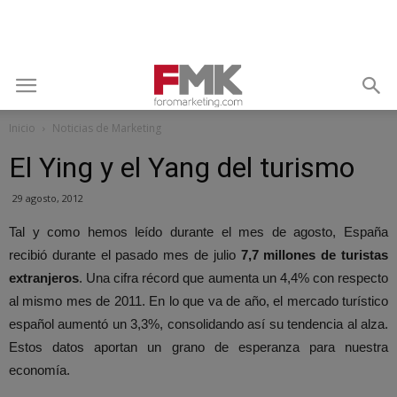
Inicio
Noticias de Marketing
El Ying y el Yang del turismo
29 agosto, 2012
Tal y como hemos leído durante el mes de agosto, España
recibió durante el pasado mes de julio
7,7 millones de turistas
extranjeros
. Una cifra récord que aumenta un 4,4% con respecto
al mismo mes de 2011. En lo que va de año, el mercado turístico
español aumentó un 3,3%, consolidando así su tendencia al alza.
Estos datos aportan un grano de esperanza para nuestra
economía.