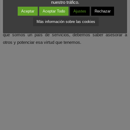
nuestro tráfico.
cualitativos
, y más en el sector turístico. Hay que trabajar por
Aceptar
Aceptar Todo
Ajustes
Rechazar
traer a nuestro país turistas de calidad, que gasten más dinero,
que vayan a mejores hoteles. En definitiva que ayuden a activar
Más información sobre las cookies
nuestra economía. En España debemos potenciar el hecho de
que somos un país de servicios, debemos saber asesorar a
otros y potenciar esa virtud que tenemos.