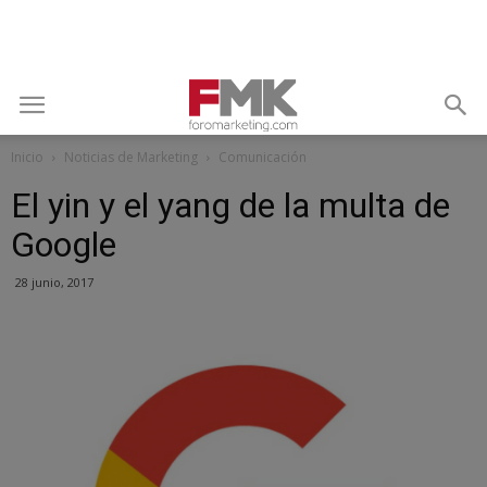
Inicio
Noticias de Marketing
Comunicación
El yin y el yang de la multa de
Google
28 junio, 2017