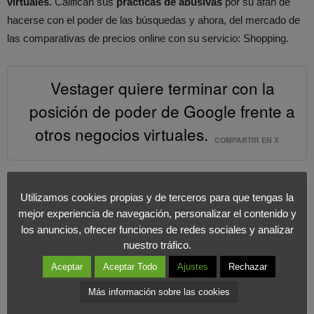
virtuales.
Califican sus
prácticas de abusivas
por su afán de
hacerse con el poder de las búsquedas y ahora, del mercado de
las comparativas de precios online con su servicio: Shopping.
Vestager quiere terminar con la
posición de poder de Google frente a
otros negocios virtuales.
COMPARTIR EN X
La comisión basa sus argumentos en un análisis que ha llevado a
Utilizamos cookies propias y de terceros para que tengas la
cabo de 1.700 millones de búsquedas.
La CE determina que el
mejor experiencia de navegación, personalizar el contenido y
algoritmo de Google posiciona en los primeros lugares el
los anuncios, ofrecer funciones de redes sociales y analizar
Shopping de Google mientras que a la competencia la
nuestro tráfico.
posiciona mucho más atrás para que apenas tenga
Aceptar
Aceptar Todo
Ajustes
Rechazar
visibilidad en el buscador.
Este hecho tiene
consecuencias en
Más información sobre las cookies
comparadores de precios europeos que redujeron el número