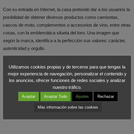
Con su entrada en Internet, la casa pretende dar a los usuarios la
posibilidad de obtener diversos productos como camisetas,
cascos de moto, complementos o accesorios de vino, entre otras
cosas, con la emblemática silueta del toro. Una imagen que
según la marca, identifica a la perfección sus valores: carácter,
autenticidad y orgullo.
Además, también se ha introducido en las redes sociales por lo
Utilizamos cookies propias y de terceros para que tengas la
que los clientes podrán utilizar su cuenta de usuario en Facebook
mejor experiencia de navegación, personalizar el contenido y
para acceder a la tienda gracias a Facebook Connect.
los anuncios, ofrecer funciones de redes sociales y analizar
nuestro tráfico.
Aceptar
Aceptar Todo
Ajustes
Rechazar
Más información sobre las cookies