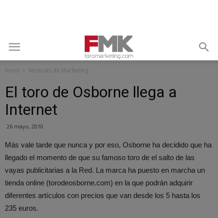
Inicio
Noticias de Marketing
El toro de Osborne llega a
Internet
26 mayo, 2010
Más vale tarde que nunca y por eso, Osborne ha decidido que ha
llegado el momento de que su famoso toro de el salto de las
vayas publicitarias a la Red. La marca ha puesto en marcha un
tienda online (torodeosborne.com) en la que podrán adquirir
diferentes artículos con precios que van desde los 5 hasta los
235 euros.