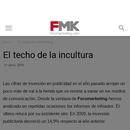
Inicio
Noticias de Marketing
El techo de la incultura
21 abril, 2010
Las cifras de inversión en publicidad en el año pasado arrojan un
poco más de sal a la herida que se resiste a sanar en los medios
de comunicación. Desde la ventana de
Foromarketing
hemos
analizado en repetidas ocasiones los informes de Infoadex. El
último reluce por su estridente olor. En 2009, la inversión
publicitaria decreció un 14,9% respecto al año anterior.