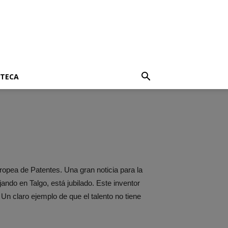
OTECA
ropea de Patentes. Una gran noticia para la
ando en Talgo, está jubilado. Este inventor
 claro ejemplo de que el talento no tiene