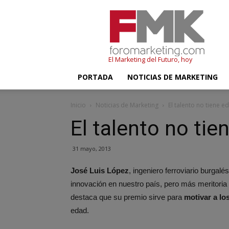
FMK
–
Foromarketing
El Marketing del Futuro, hoy
PORTADA
NOTICIAS DE MARKETING
Inicio
Noticias de Marketing
El talento no tiene e
El talento no tie
31 mayo, 2013
José Luis López
, ingeniero ferroviario burgalé
innovación en nuestro país, pero más meritoria
destaca que su premio sirve para
motivar a lo
edad.