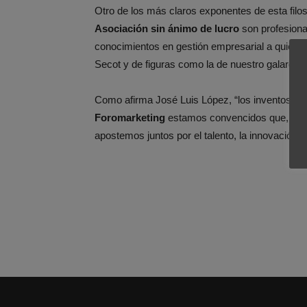
Otro de los más claros exponentes de esta filo
Asociación sin ánimo de lucro
son profesiona
conocimientos en gestión empresarial a quienes
Secot y de figuras como la de nuestro galardon
Como afirma José Luis López, “los inventos no 
Foromarketing
estamos convencidos que, en la
apostemos juntos por el talento, la innovación y