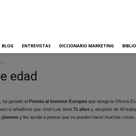
BLOG
ENTREVISTAS
DICCIONARIO MARKETING
BIBLI
dad
ne edad
s, ha ganado el
Premio al Inventor Europeo
que otorga la Oficina Eu
 aún si añadimos que José Luis tiene
71 años
y, después de 46 trabaj
s jóvenes
y les ayuda a pensar que se pueden hacer muchas cosas. Un