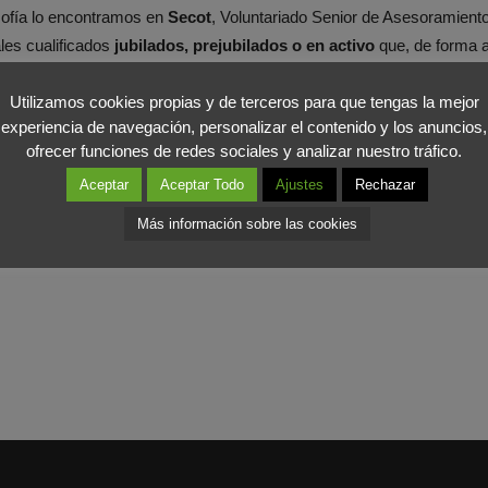
sofía lo encontramos en
Secot
, Voluntariado Senior de Asesoramiento
les cualificados
jubilados, prejubilados o en activo
que, de forma a
 lo necesitan.
Experiencia, iniciativa, conocimiento y compromis
ado.
Utilizamos cookies propias y de terceros para que tengas la mejor
experiencia de navegación, personalizar el contenido y los anuncios,
ofrecer funciones de redes sociales y analizar nuestro tráfico.
se tiene en mente, eso es lo bonito de la innovación: surgen cuando
Aceptar
Aceptar Todo
Ajustes
Rechazar
 situación actual, la necesidad es que todos juntos, desde los más
 la iniciativa emprendedora como vía para lograr nuestros objetivos y r
Más información sobre las cookies