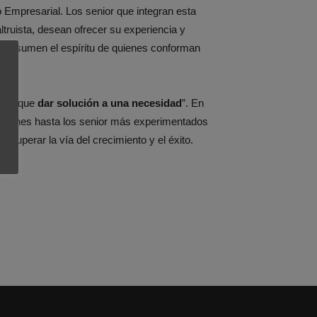
 Empresarial. Los senior que integran esta
ltruista, desean ofrecer su experiencia y
o
resumen el espíritu de quienes conforman
 hay que
dar solución a una necesidad
”. En
 jóvenes hasta los senior más experimentados
ecuperar la vía del crecimiento y el éxito.