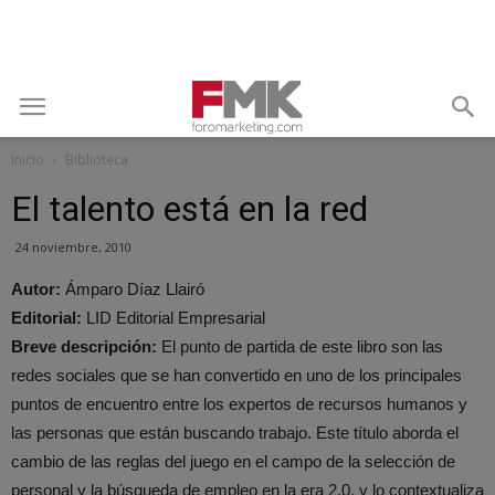
Inicio
Biblioteca
El talento está en la red
24 noviembre, 2010
Autor:
Ámparo Díaz Llairó
Editorial:
LID Editorial Empresarial
Breve descripción:
El punto de partida de este libro son las
redes sociales que se han convertido en uno de los principales
puntos de encuentro entre los expertos de recursos humanos y
las personas que están buscando trabajo. Este título aborda el
cambio de las reglas del juego en el campo de la selección de
personal y la búsqueda de empleo en la era 2.0, y lo contextualiza