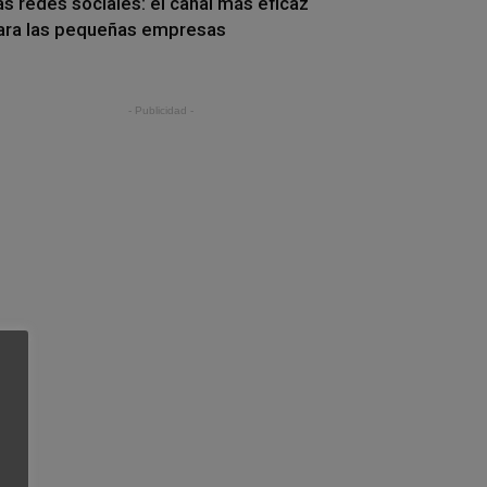
as redes sociales: el canal más eficaz
ara las pequeñas empresas
- Publicidad -