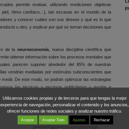
L
cados permite evaluar, utilizando mediciones objetivas
p
la piel, ritmo cardíaco…), tan escasas en el mundo de la
midores y conocer cuáles son sus deseos y qué es lo que
producto u otro, y explicar por qué se toman decisiones que
tro de la
neuroeconomía
, nueva disciplina científica que
ermite obtener información sobre los procesos mentales que
cuales parecen suponer alrededor del 85% de nuestras
llas vendrán mediadas por estímulos subconscientes que
 medir. De este modo, se podrán optimizar las estrategias
ejorar las técnicas y recursos publicitarios y ayudar a
onducta del consumidor
, algo que no puede lograrse de
Utilizamos cookies propias y de terceros para que tengas la mejor
más importante para la mercadotecnia.
experiencia de navegación, personalizar el contenido y los anuncios,
ofrecer funciones de redes sociales y analizar nuestro tráfico.
oeconomía y neuromarketing” permite revisar los últimos
Aceptar
Aceptar Todo
Ajustes
Rechazar
cas más modernas utilizadas en neurociencia para medir la