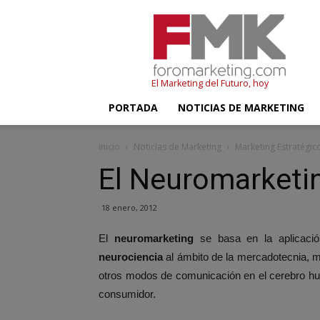
FMK
–
Foromarketing
El Marketing del Futuro, hoy
PORTADA
NOTICIAS DE MARKETING
Inicio
Noticias de Marketing
Marketing Estratégic
El Neuromarketi
18 enero, 2012
El
neuromarketing
se basa en la aplicació
neurociencia
al ámbito de la mercadotecnia, mi
otros modos de comunicación en el cerebro hum
consumidor.