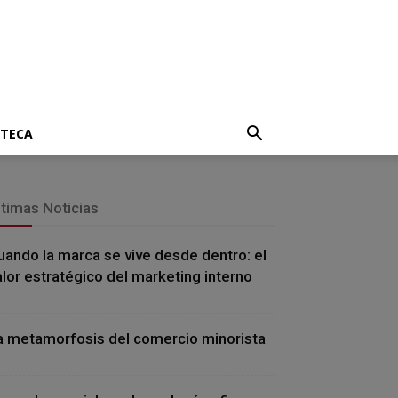
OTECA
ltimas Noticias
uando la marca se vive desde dentro: el
alor estratégico del marketing interno
a metamorfosis del comercio minorista