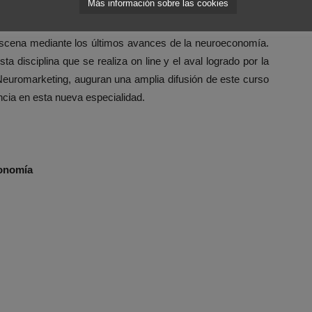
Más información sobre las cookies
 aplicación más práctica y orientada a la realización de
rán los diferentes mecanismos cerebrales utilizados en la
scena mediante los últimos avances de la neuroeconomía.
a disciplina que se realiza on line y el aval logrado por la
euromarketing, auguran una amplia difusión de este curso
cia en esta nueva especialidad.
conomía