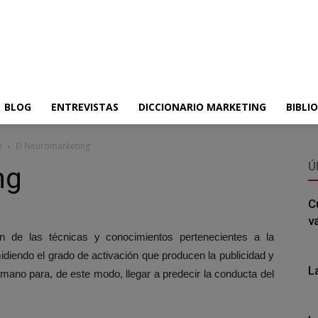
BLOG
ENTREVISTAS
DICCIONARIO MARKETING
BIBLI
o
El Neuromarketing
Ú
ng
C
v
n de las técnicas y conocimientos pertenecientes a la
diendo el grado de activación que producen la publicidad y
L
ano para, de este modo, llegar a predecir la conducta del