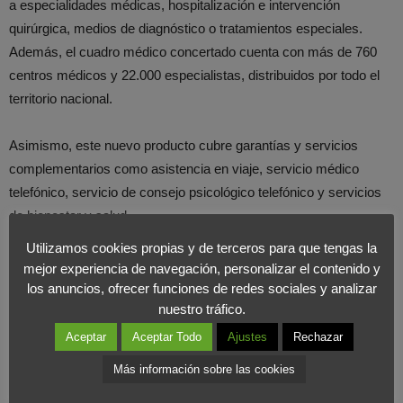
a especialidades médicas, hospitalización e intervención
quirúrgica, medios de diagnóstico o tratamientos especiales.
Además, el cuadro médico concertado cuenta con más de 760
centros médicos y 22.000 especialistas, distribuidos por todo el
territorio nacional.
Asimismo, este nuevo producto cubre garantías y servicios
complementarios como asistencia en viaje, servicio médico
telefónico, servicio de consejo psicológico telefónico y servicios
de bienestar y salud.
Utilizamos cookies propias y de terceros para que tengas la
Desde el
Foro Internacional de Markerting c
onsideramos que
mejor experiencia de navegación, personalizar el contenido y
esta iniciativa es una estrategia de
Marketing
de los grandes
los anuncios, ofrecer funciones de redes sociales y analizar
nuestro tráfico.
almacenes para diversificar el mercado y es otro medio de
fidelización de sus clientes.
Aceptar
Aceptar Todo
Ajustes
Rechazar
Más información sobre las cookies