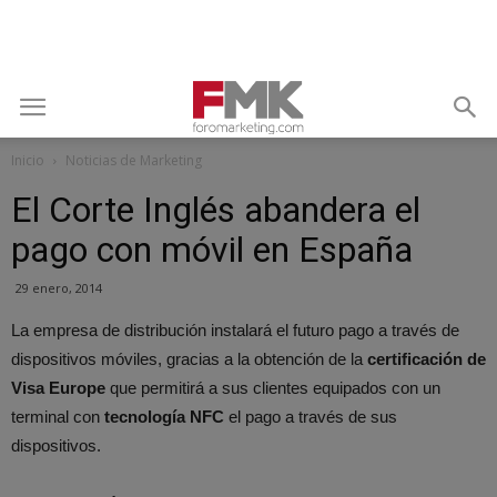
Inicio
Noticias de Marketing
El Corte Inglés abandera el
pago con móvil en España
29 enero, 2014
La empresa de distribución instalará el futuro pago a través de
dispositivos móviles, gracias a la obtención de la
certificación de
Visa Europe
que permitirá a sus clientes equipados con un
terminal con
tecnología NFC
el pago a través de sus
dispositivos.