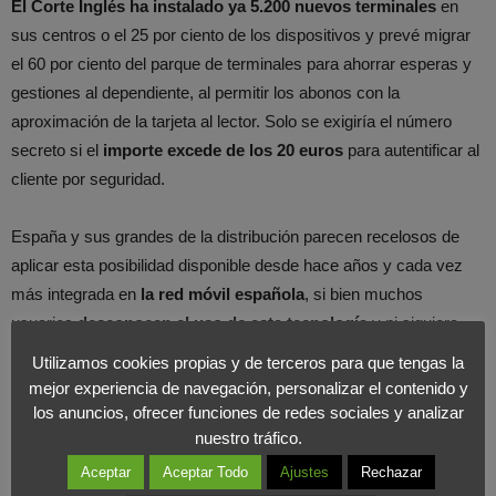
El Corte Inglés ha instalado ya 5.200 nuevos terminales
en
sus centros o el 25 por ciento de los dispositivos y prevé migrar
el 60 por ciento del parque de terminales para ahorrar esperas y
gestiones al dependiente, al permitir los abonos con la
aproximación de la tarjeta al lector. Solo se exigiría el número
secreto si el
importe excede de los 20 euros
para autentificar al
cliente por seguridad.
España y sus grandes de la distribución parecen recelosos de
aplicar esta posibilidad disponible desde hace años y cada vez
más integrada en
la red móvil española
, si bien muchos
usuarios
desconocen el uso de esta tecnología
y ni siquiera
conocen si su dispositivo está equipado con el sistema.
Utilizamos cookies propias y de terceros para que tengas la
mejor experiencia de navegación, personalizar el contenido y
El Corte Inglés intentará ser el
pionero en gran distribución
que
los anuncios, ofrecer funciones de redes sociales y analizar
nuestro tráfico.
lo implante en España, pero habrá que ver la evolución de su
popularización en el uso
, ya que, por el momento parece
Aceptar
Aceptar Todo
Ajustes
Rechazar
enfocado a
usuarios avanzados
, ávidos de probar cualquier