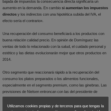
bajada de impuestos la consecuencia directa significaría un
aumento en la demanda. En cambio
si aumentan los impuestos
directos
y los indirectos con una hipotética subida del IVA, el
efecto sería el contrario».
Una recuperación del consumo beneficiará a los productos con
buena relación calidad precio. En opinión de Domínguez las
ventas de todo lo relacionado con la salud, el cuidado personal y
estético y las dietas evolucionarán mejor que otros productos en
2014.
Otro segmento que reaccionará rápido a la recuperación del
consumo los platos preparados o los alimentos funcionales,
especialmente en el segmento premium, como las ginebras. Las
previsiones de Nielsen entroncan con las del presidente de
Promarca, Ignacio Larracoechea, que vaticina que en 2014
no
habrá crecimiento de la marca del distribuidor
-popularmente
Utilizamos cookies propias y de terceros para que tengas la
conocida como marca blanca- y sí, incluso, un ligero descenso