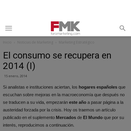
Inicio
Noticias de Marketing
Marketing Estratégico
El consumo se recupera en
2014 (I)
15 enero, 2014
Si analistas e instituciones aciertan, los
hogares españoles
que
escuchan sobre mejoras en la macroeconomía que después no
se traducen a su vida, empezarán
este año
a pasar página a la
austeridad forzada por la crisis. Hoy os traemos un artículo
publicado en el suplemento
Mercados
de
El Mundo
que por su
interés, reproducimos a continuación.