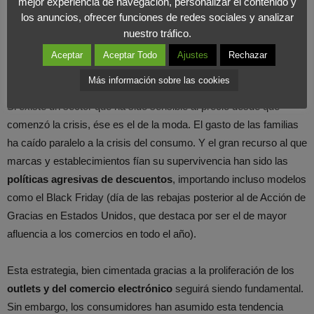
mejor experiencia de navegación, personalizar el contenido y
los anuncios, ofrecer funciones de redes sociales y analizar
de su cuota de mercado en algunas categorías de productos.
nuestro tráfico.
Una tendencia ya iniciada en la segunda mitad del pasado año.
Aceptar
Aceptar Todo
Ajustes
Rechazar
Moda
Más información sobre las cookies
Si existe un sector que ha sido sensible al precio desde que
comenzó la crisis, ése es el de la moda. El gasto de las familias
ha caído paralelo a la crisis del consumo. Y el gran recurso al que
marcas y establecimientos fían su supervivencia han sido las
políticas agresivas de descuentos
, importando incluso modelos
como el Black Friday (día de las rebajas posterior al de Acción de
Gracias en Estados Unidos, que destaca por ser el de mayor
afluencia a los comercios en todo el año).
Esta estrategia, bien cimentada gracias a la proliferación de los
outlets y del comercio electrónico
seguirá siendo fundamental.
Sin embargo, los consumidores han asumido esta tendencia